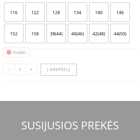
116
122
128
134
140
146
152
158
38(44)
40(46)
42(48)
44(50)
Išvalyti
-
+
Į KREPŠELĮ
SUSIJUSIOS PREKĖS