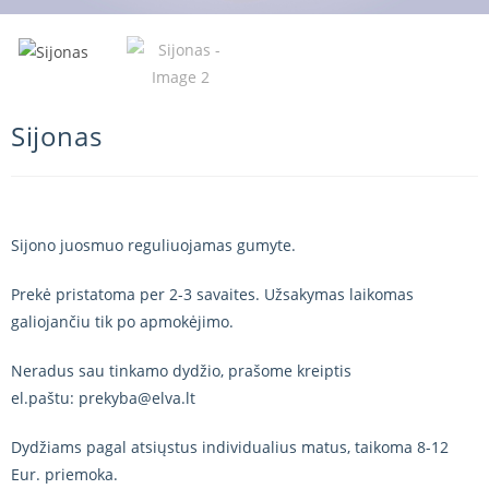
Sijonas
Sijono juosmuo reguliuojamas gumyte.
Prekė pristatoma per 2-3 savaites. Užsakymas laikomas
galiojančiu tik po apmokėjimo.
Neradus sau tinkamo dydžio, prašome kreiptis
el.paštu: prekyba@elva.lt
Dydžiams pagal atsiųstus individualius matus, taikoma 8-12
Eur. priemoka.