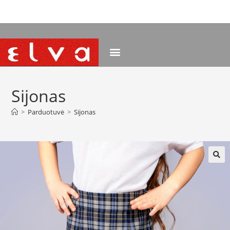
NEMOKAMAS PRISTATYMAS NUO 120 EUR
Sijonas
>
Parduotuvė
>
Sijonas
🔍