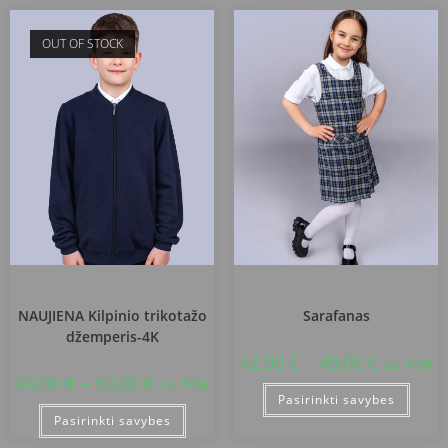
OUT OF STOCK
Klaipėdos Pajūrio progimnazija
Klaipėdos Pajūrio progimnazija
NAUJIENA Kilpinio trikotažo
Sarafanas
džemperis-4K
42,00
€
–
49,00
€
su PVM
49,00
€
–
63,00
€
su PVM
Pasirinkti savybes
Pasirinkti savybes