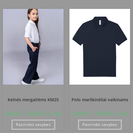
Klaipėdos Pajūrio progimnazija
Klaipėdos Pajūrio progimnazija
Kelnės mergaitėms KM25
Polo marškinėliai vaikinams
34,00
€
–
36,00
€
14,00
€
–
18,00
€
su PVM
su PVM
Pasirinkti savybes
Pasirinkti savybes