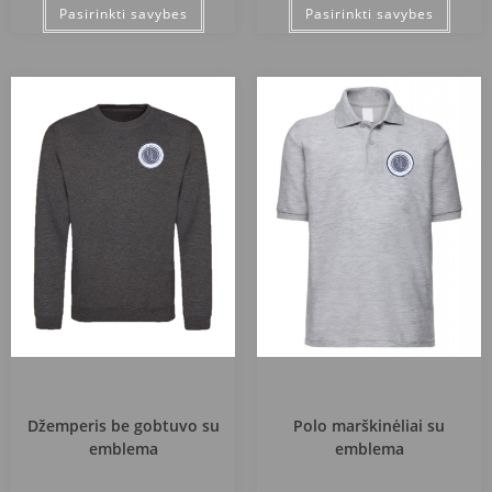
Pasirinkti savybes
Pasirinkti savybes
Vilniaus r. Juodšilių šv. Uršulės
Vilniaus r. Juodšilių šv. Uršulės
Leduchovskos gimnazija
Leduchovskos gimnazija
Džemperis be gobtuvo su
Polo marškinėliai su
emblema
emblema