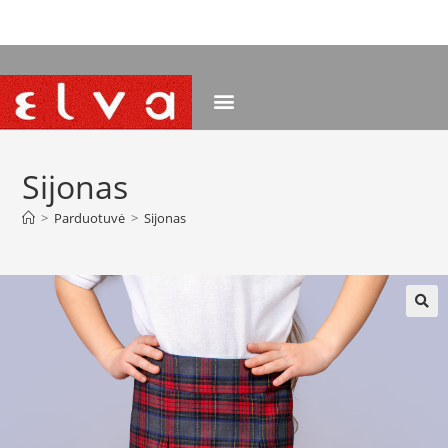
NEMOKAMAS PRISTATYMAS NUO 120 EUR
Sijonas
>
Parduotuvė
>
Sijonas
🔍