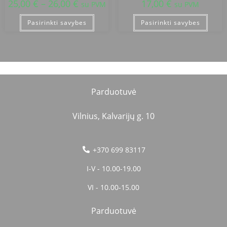
25,00
€
–
26,00
€
17,00
€
su PVM
su PVM
Pasirinkti savybes
Pasirinkti savybes
Parduotuvė
Vilnius, Kalvarijų g. 10
+370 699 83117
I-V - 10.00-19.00
VI - 10.00-15.00
Parduotuvė