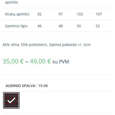
apimtis
Klubų apimtis
92
97
102
107
Gaminio ilgis
46
48
50
52
45% vilna, 55% poliesteris. Galima paklaida +/- 2cm
35,00
€
–
49,00
€
su PVM
AUDINIO SPALVA
: 19-08