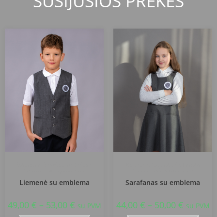
SUSIJUSIOS PREKĖS
Vilniaus r. Juodšilių šv. Uršulės
Vilniaus r. Juodšilių šv. Uršulės
Leduchovskos gimnazija
Leduchovskos gimnazija
Liemenė su emblema
Sarafanas su emblema
49,00
€
–
53,00
€
44,00
€
–
50,00
€
su PVM
su PVM