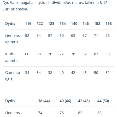
Dydžiams pagal atsiųstus individualius matus, taikoma 8-12
Eur. priemoka.
Dydis
116
122
128
134
140
146
152
158
Liemens
52
54
57
60
63
67
71
75
apimtis
Klubų
66
68
70
72
78
82
87
93
apimtis
Gaminio
34
34
38
40
42
45
50
52
ilgis
Dydis
38 (44)
40 (46)
42 (48)
44 (50)
Liemens
74
78
82
86