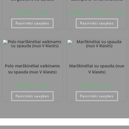
47,00
€
54,00
€
–
68,00
€
su PVM
su PVM
Pasirinkti savybes
Pasirinkti savybes
Rokiškio Juozo Tumo-Vaižganto
Rokiškio Juozo Tumo-Vaižganto
progimnazija
progimnazija
Polo marškinėliai vaikinams
Marškinėliai su spauda (nuo
su spauda (nuo V klasės)
V klasės)
18,00
€
15,00
€
su PVM
su PVM
Pasirinkti savybes
Pasirinkti savybes