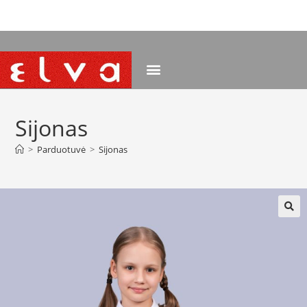
NEMOKAMAS PRISTATYMAS NUO 120 EUR
Sijonas
>
Parduotuvė
>
Sijonas
🔍