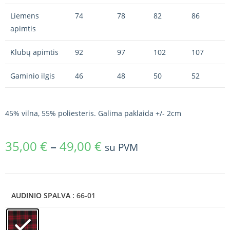
Liemens
74
78
82
86
apimtis
Klubų apimtis
92
97
102
107
Gaminio ilgis
46
48
50
52
45% vilna, 55% poliesteris. Galima paklaida +/- 2cm
35,00
€
–
49,00
€
su PVM
AUDINIO SPALVA
: 66-01