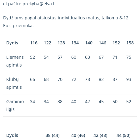
el.paštu: prekyba@elva.lt
Dydžiams pagal atsiųstus individualius matus, taikoma 8-12
Eur. priemoka.
Dydis
116
122
128
134
140
146
152
158
Liemens
52
54
57
60
63
67
71
75
apimtis
Klubų
66
68
70
72
78
82
87
93
apimtis
Gaminio
34
34
38
40
42
45
50
52
ilgis
Dydis
38 (44)
40 (46)
42 (48)
44 (50)