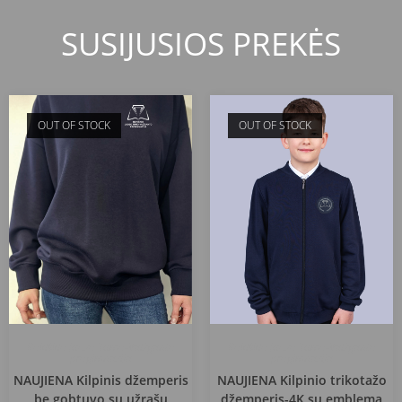
SUSIJUSIOS PREKĖS
OUT OF STOCK
OUT OF STOCK
Rokiškio Juozo Tumo-Vaižganto
Rokiškio Juozo Tumo-Vaižganto
progimnazija
progimnazija
NAUJIENA Kilpinis džemperis
NAUJIENA Kilpinio trikotažo
be gobtuvo su užrašu
džemperis-4K su emblema