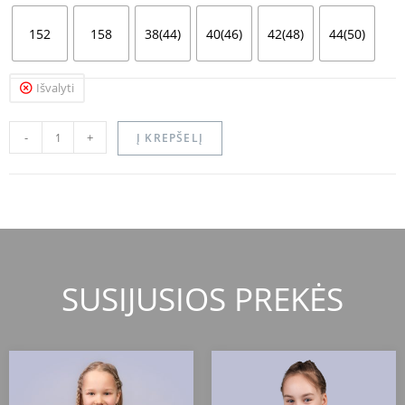
152
158
38(44)
40(46)
42(48)
44(50)
Išvalyti
-
+
Į KREPŠELĮ
SUSIJUSIOS PREKĖS