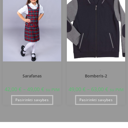
Sarafanai
,
Uniformos
Švarkai, liemenės
,
Uniformos
Sarafanas
Bomberis-2
42,00
€
–
49,00
€
49,00
€
–
63,00
€
su PVM
su PVM
Pasirinkti savybes
Pasirinkti savybes