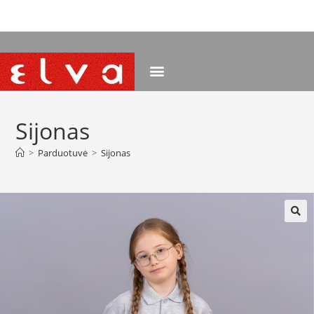
NEMOKAMAS PRISTATYMAS NUO 120 EUR
Sijonas
>
Parduotuvė
>
Sijonas
🔍