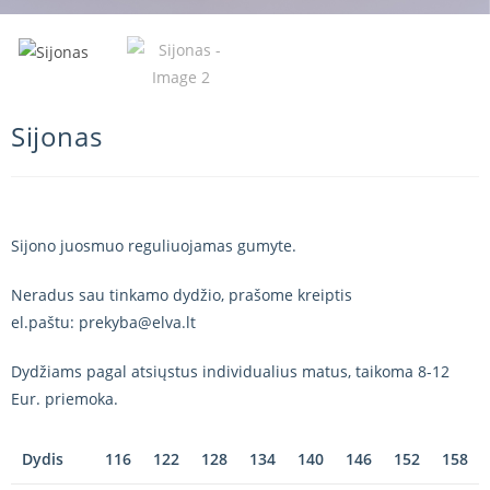
Sijonas
Sijono juosmuo reguliuojamas gumyte.
Neradus sau tinkamo dydžio, prašome kreiptis
el.paštu: prekyba@elva.lt
Dydžiams pagal atsiųstus individualius matus, taikoma 8-12
Eur. priemoka.
Dydis
116
122
128
134
140
146
152
158