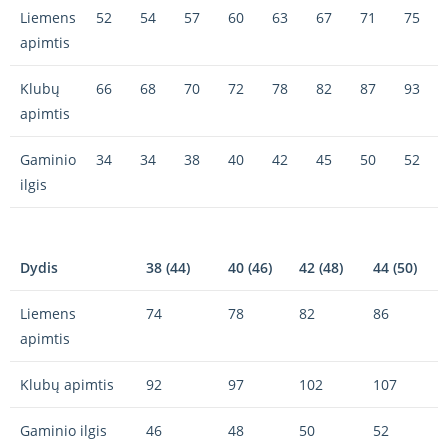
Liemens
52
54
57
60
63
67
71
75
apimtis
Klubų
66
68
70
72
78
82
87
93
apimtis
Gaminio
34
34
38
40
42
45
50
52
ilgis
Dydis
38 (44)
40 (46)
42 (48)
44 (50)
Liemens
74
78
82
86
apimtis
Klubų apimtis
92
97
102
107
Gaminio ilgis
46
48
50
52