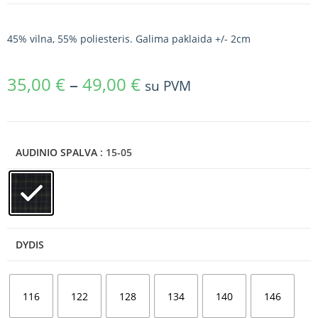
45% vilna, 55% poliesteris. Galima paklaida +/- 2cm
35,00
€
–
49,00
€
su PVM
AUDINIO SPALVA
: 15-05
DYDIS
116
122
128
134
140
146