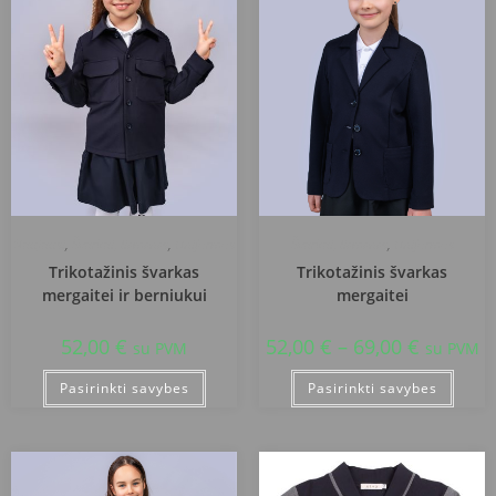
Naujausi
,
Švarkai, liemenės
,
Uniformos
Švarkai, liemenės
,
Uniformos
Trikotažinis švarkas
Trikotažinis švarkas
mergaitei ir berniukui
mergaitei
52,00
€
52,00
€
–
69,00
€
su PVM
su PVM
Pasirinkti savybes
Pasirinkti savybes