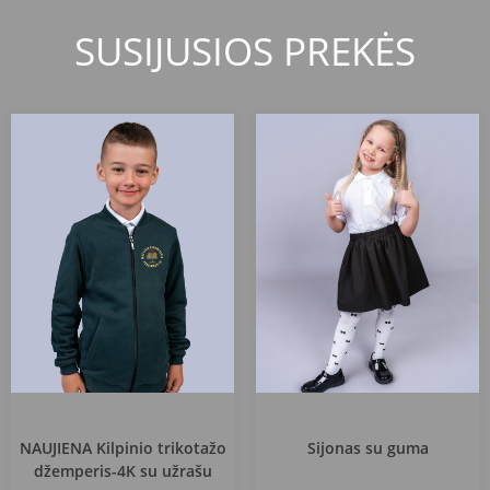
SUSIJUSIOS PREKĖS
Mažeikių Senamiesčio progimnazija
Mažeikių Senamiesčio progimnazija
NAUJIENA Kilpinio trikotažo
Sijonas su guma
džemperis-4K su užrašu