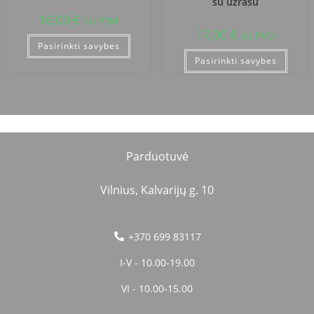
su užrašu
16,00
€
su PVM
17,00
€
su PVM
Pasirinkti savybes
Pasirinkti savybes
Parduotuvė
Vilnius, Kalvarijų g. 10
+370 699 83117
I-V - 10.00-19.00
VI - 10.00-15.00