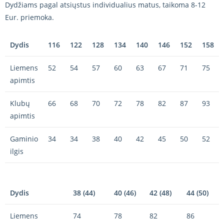
Dydžiams pagal atsiųstus individualius matus, taikoma 8-12
Eur. priemoka.
Dydis
116
122
128
134
140
146
152
158
Liemens
52
54
57
60
63
67
71
75
apimtis
Klubų
66
68
70
72
78
82
87
93
apimtis
Gaminio
34
34
38
40
42
45
50
52
ilgis
Dydis
38 (44)
40 (46)
42 (48)
44 (50)
Liemens
74
78
82
86