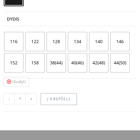
DYDIS
116
122
128
134
140
146
152
158
38(44)
40(46)
42(48)
44(50)
Išvalyti
-
+
Į KREPŠELĮ