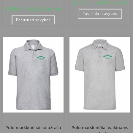
28,00
€
–
34,00
€
su PVM
54,00
€
–
68,00
€
su PVM
Pasirinkti savybes
Pasirinkti savybes
Mažeikių Senamiesčio progimnazija
Mažeikių Senamiesčio progimnazija
Polo marškinėliai su užrašu
Polo marškinėliai vaikinams