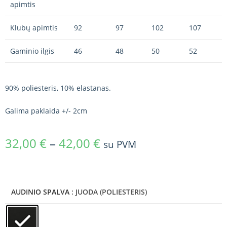
apimtis
Klubų apimtis
92
97
102
107
Gaminio ilgis
46
48
50
52
90% poliesteris, 10% elastanas.
Galima paklaida +/- 2cm
32,00
€
–
42,00
€
su PVM
AUDINIO SPALVA
: JUODA (POLIESTERIS)