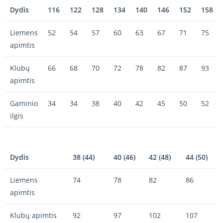
Dydis
116
122
128
134
140
146
152
158
Liemens
52
54
57
60
63
67
71
75
apimtis
Klubų
66
68
70
72
78
82
87
93
apimtis
Gaminio
34
34
38
40
42
45
50
52
ilgis
Dydis
38 (44)
40 (46)
42 (48)
44 (50)
Liemens
74
78
82
86
apimtis
Klubų apimtis
92
97
102
107