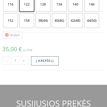
116
122
128
134
140
146
152
158
38(44)
40(46)
42(48)
44(50)
Išvalyti
35,00
€
su PVM
-
+
Į KREPŠELĮ
SUSIJUSIOS PREKĖS