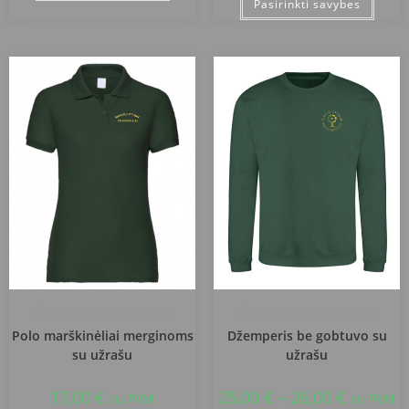
Pasirinkti savybes
Šiaulių Gytarių progimnazija
Šiaulių Gytarių progimnazija
Polo marškinėliai merginoms
Džemperis be gobtuvo su
su užrašu
užrašu
17,00
€
25,00
€
–
26,00
€
su PVM
su PVM