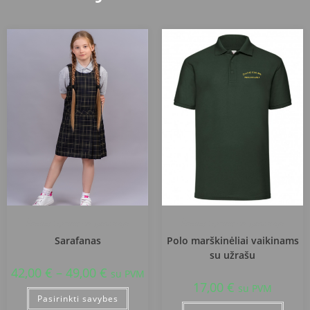
Šiaulių Gytarių progimnazija
Šiaulių Gytarių progimnazija
Sarafanas
Polo marškinėliai vaikinams
su užrašu
42,00
€
–
49,00
€
su PVM
17,00
€
su PVM
Pasirinkti savybes