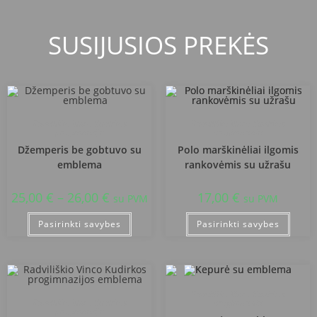
SUSIJUSIOS PREKĖS
Radviliško Vinco Kudirkos
Radviliško Vinco Kudirkos
progimnazija
progimnazija
Džemperis be gobtuvo su
Polo marškinėliai ilgomis
emblema
rankovėmis su užrašu
25,00
€
–
26,00
€
17,00
€
su PVM
su PVM
Pasirinkti savybes
Pasirinkti savybes
Radviliško Vinco Kudirkos
Radviliško Vinco Kudirkos
progimnazija
progimnazija