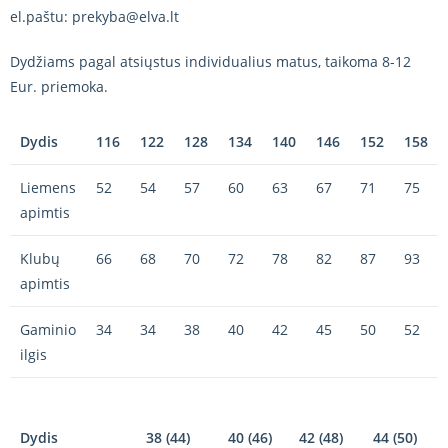
el.paštu: prekyba@elva.lt
Dydžiams pagal atsiųstus individualius matus, taikoma 8-12
Eur. priemoka.
Dydis
116
122
128
134
140
146
152
158
Liemens
52
54
57
60
63
67
71
75
apimtis
Klubų
66
68
70
72
78
82
87
93
apimtis
Gaminio
34
34
38
40
42
45
50
52
ilgis
Dydis
38 (44)
40 (46)
42 (48)
44 (50)