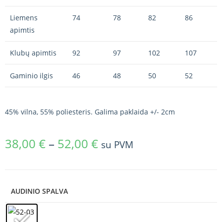
Liemens
74
78
82
86
apimtis
Klubų apimtis
92
97
102
107
Gaminio ilgis
46
48
50
52
45% vilna, 55% poliesteris. Galima paklaida +/- 2cm
38,00
€
–
52,00
€
su PVM
AUDINIO SPALVA