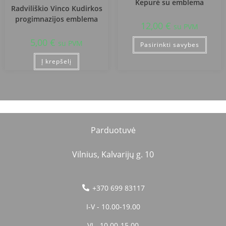
Kepurė su emblema
Radviliškio Vinco Kudirkos
progimnazijos emblema
12,00
€
su PVM
5,00
€
su PVM
Pasirinkti savybes
Į krepšelį
Parduotuvė
Vilnius, Kalvarijų g. 10
+370 699 83117
I-V - 10.00-19.00
VI - 10.00-15.00