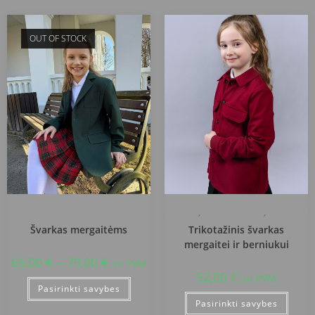
OUT OF STOCK
Švarkai, liemenės
Naujausi
,
Švarkai, liemenės
,
Uniformos
Švarkas mergaitėms
Trikotažinis švarkas
mergaitei ir berniukui
65,00
€
–
79,00
€
su PVM
52,00
€
su PVM
Pasirinkti savybes
Pasirinkti savybes