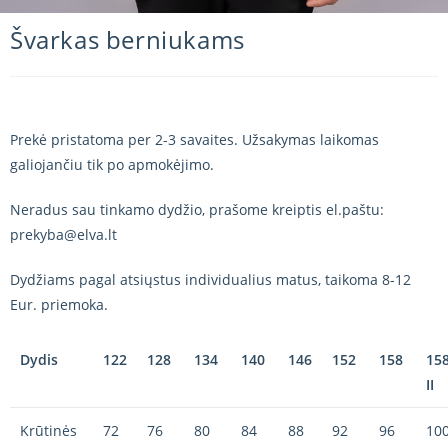
Švarkas berniukams
Prekė pristatoma per 2-3 savaites. Užsakymas laikomas
galiojančiu tik po apmokėjimo.
Neradus sau tinkamo dydžio, prašome kreiptis el.paštu:
prekyba@elva.lt
Dydžiams pagal atsiųstus individualius matus, taikoma 8-12
Eur. priemoka.
Dydis
122
128
134
140
146
152
158
158
II
Krūtinės
72
76
80
84
88
92
96
10