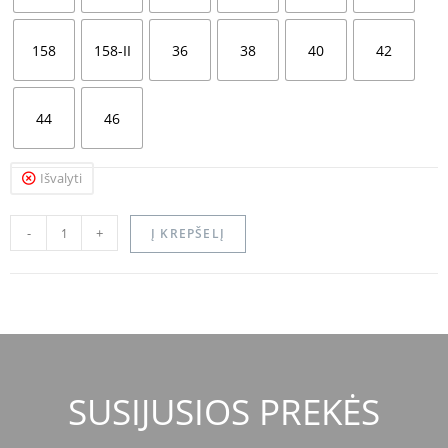
158
158-II
36
38
40
42
44
46
Išvalyti
-
+
Į KREPŠELĮ
SUSIJUSIOS PREKĖS