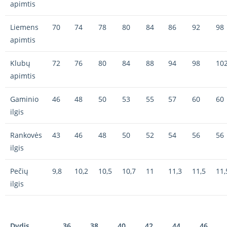
apimtis
Liemens
70
74
78
80
84
86
92
98
apimtis
Klubų
72
76
80
84
88
94
98
10
apimtis
Gaminio
46
48
50
53
55
57
60
60
ilgis
Rankovės
43
46
48
50
52
54
56
56
ilgis
Pečių
9,8
10,2
10,5
10,7
11
11,3
11,5
11,
ilgis
Dydis
36
38
40
42
44
46