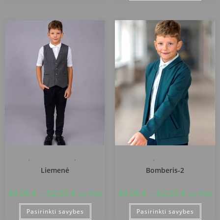
Naujausi
,
Švarkai, liemenės
,
Uniformos
Naujausi
,
Švarkai, liemenės
Liemenė
Bomberis-2
49,00
€
–
52,00
€
49,00
€
–
63,00
€
su PVM
su PVM
Pasirinkti savybes
Pasirinkti savybes