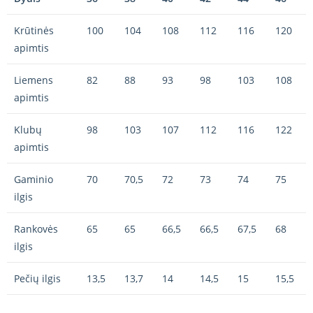
Krūtinės
100
104
108
112
116
120
apimtis
Liemens
82
88
93
98
103
108
apimtis
Klubų
98
103
107
112
116
122
apimtis
Gaminio
70
70,5
72
73
74
75
ilgis
Rankovės
65
65
66,5
66,5
67,5
68
ilgis
Pečių ilgis
13,5
13,7
14
14,5
15
15,5