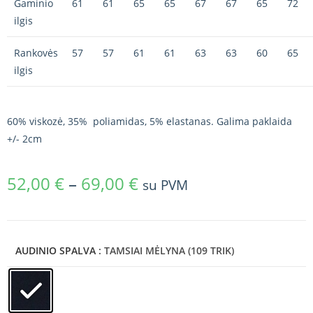
Gaminio
61
61
65
65
67
67
65
72
ilgis
Rankovės
57
57
61
61
63
63
60
65
ilgis
60% viskozė, 35% poliamidas, 5% elastanas. Galima paklaida
+/- 2cm
52,00
€
–
69,00
€
su PVM
AUDINIO SPALVA
: TAMSIAI MĖLYNA (109 TRIK)