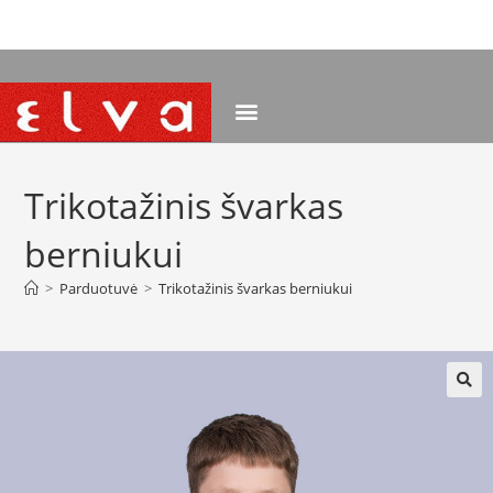
NEMOKAMAS PRISTATYMAS NUO 120 EUR
Trikotažinis švarkas
berniukui
>
Parduotuvė
>
Trikotažinis švarkas berniukui