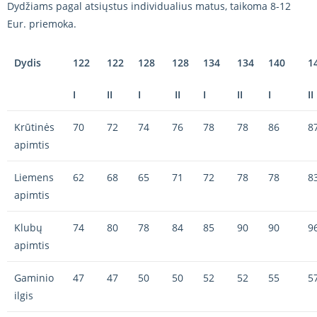
Dydžiams pagal atsiųstus individualius matus, taikoma 8-12
Eur. priemoka.
Dydis
122
122
128
128
134
134
140
1
I
II
I
II
I
II
I
II
Krūtinės
70
72
74
76
78
78
86
8
apimtis
Liemens
62
68
65
71
72
78
78
8
apimtis
Klubų
74
80
78
84
85
90
90
9
apimtis
Gaminio
47
47
50
50
52
52
55
5
ilgis