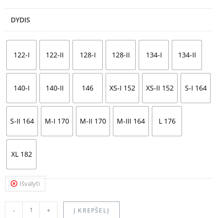
DYDIS
122-I
122-II
128-I
128-II
134-I
134-II
140-I
140-II
146
XS-I 152
XS-II 152
S-I 164
S-II 164
M-I 170
M-II 170
M-III 164
L 176
XL 182
Išvalyti
-
+
Į KREPŠELĮ