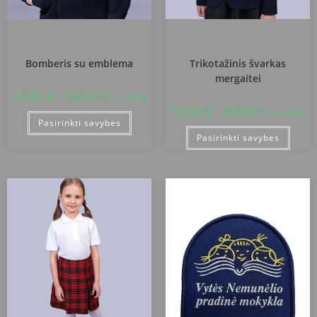
Vilniaus Vytės Nemunėlio pradinė
Vilniaus Vytės Nemunėlio pradinė
mokykla
mokykla
Bomberis su emblema
Trikotažinis švarkas
mergaitei
54,00
€
–
68,00
€
su PVM
52,00
€
–
69,00
€
su PVM
Pasirinkti savybes
Pasirinkti savybes