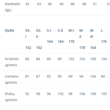
Rankovės
43
43
46
46
48
48
51
5
ilgis
Dydis
XS-
XS-
S-I
S-II
M-I
M-
M-
L
I
II
II
III
164
164
170
176
152
152
170
164
Krūtinės
84
84
89
89
102
102
108
104
apimtis
Liemens
81
87
83
90
84
94
104
84
apimtis
Klubų
92
98
96
102
98
106
108
103
apimtis