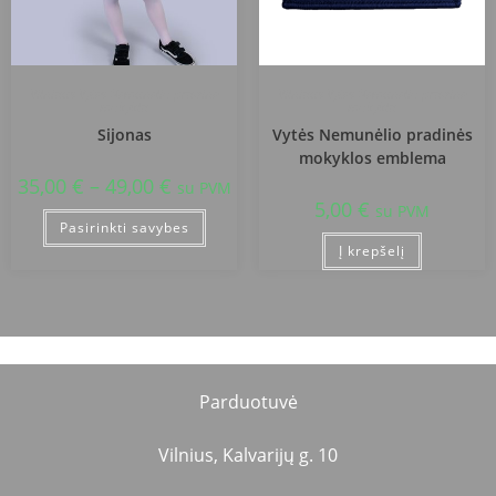
Vilniaus Vytės Nemunėlio pradinė
Vilniaus Vytės Nemunėlio pradinė
mokykla
mokykla
Sijonas
Vytės Nemunėlio pradinės
mokyklos emblema
35,00
€
–
49,00
€
su PVM
5,00
€
su PVM
Pasirinkti savybes
Į krepšelį
Parduotuvė
Vilnius, Kalvarijų g. 10