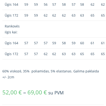
Ūgis 164
59
59
56
57
58
57
58
62
62
Ūgis 172
59
59
62
62
62
63
63
65
65
Rankovės
ilgis kai:
Ūgis 164
57
57
57
59
58
59
60
61
61
Ūgis 172
57
57
62
62
63
63
65
65
65
60% viskozė, 35% poliamidas, 5% elastanas. Galima paklaida
+/- 2cm
52,00
€
–
69,00
€
su PVM