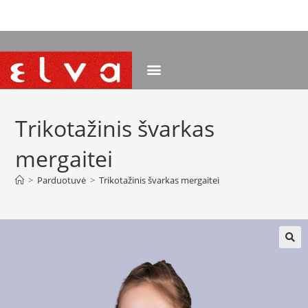
NEMOKAMAS PRISTATYMAS NUO 120 EUR
Trikotažinis švarkas
mergaitei
>
Parduotuvė
>
Trikotažinis švarkas mergaitei
🔍