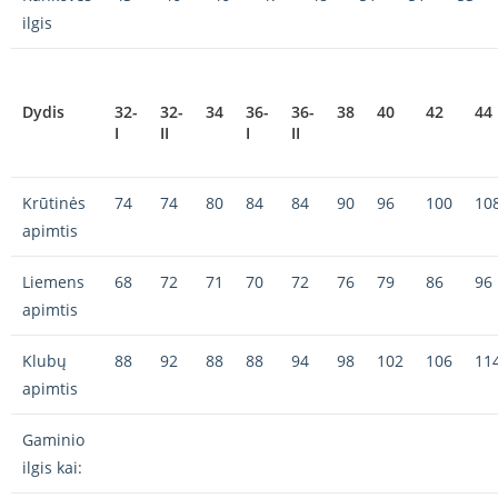
ilgis
Dydis
32-
32-
34
36-
36-
38
40
42
44
I
II
I
II
Krūtinės
74
74
80
84
84
90
96
100
10
apimtis
Liemens
68
72
71
70
72
76
79
86
96
apimtis
Klubų
88
92
88
88
94
98
102
106
11
apimtis
Gaminio
ilgis kai: