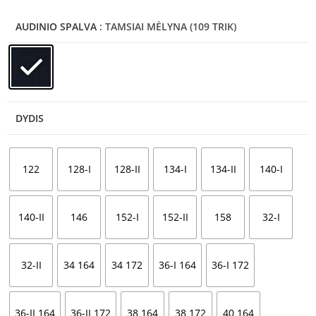
AUDINIO SPALVA
: TAMSIAI MĖLYNA (109 TRIK)
DYDIS
122
128-I
128-II
134-I
134-II
140-I
140-II
146
152-I
152-II
158
32-I
32-II
34 164
34 172
36-I 164
36-I 172
36-II 164
36-II 172
38 164
38 172
40 164