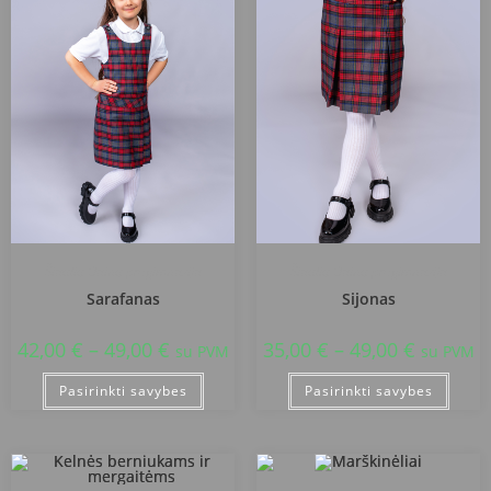
Šiaulių Dainų progimnazija
Šiaulių Dainų progimnazija
Sarafanas
Sijonas
42,00
€
–
49,00
€
35,00
€
–
49,00
€
su PVM
su PVM
Pasirinkti savybes
Pasirinkti savybes