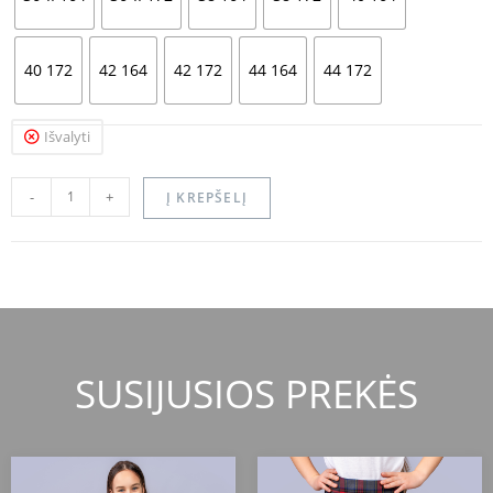
40 172
42 164
42 172
44 164
44 172
Išvalyti
-
+
Į KREPŠELĮ
SUSIJUSIOS PREKĖS