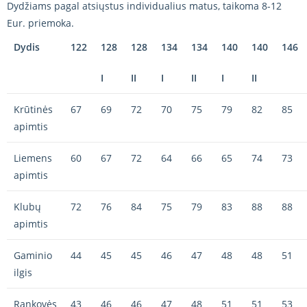
Dydžiams pagal atsiųstus individualius matus, taikoma 8-12
Eur. priemoka.
Dydis
122
128
128
134
134
140
140
146
I
II
I
II
I
II
Krūtinės
67
69
72
70
75
79
82
85
apimtis
Liemens
60
67
72
64
66
65
74
73
apimtis
Klubų
72
76
84
75
79
83
88
88
apimtis
Gaminio
44
45
45
46
47
48
48
51
ilgis
Rankovės
43
46
46
47
48
51
51
53