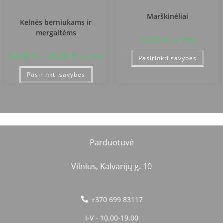
Šiaulių Dainų progimnazija
Šiaulių Dainų progimnazija
Marškinėliai
Kelnės berniukams ir
mergaitėms
12,00
€
su PVM
34,00
€
–
36,00
€
su PVM
Pasirinkti savybes
Pasirinkti savybes
Parduotuvė
Vilnius, Kalvarijų g. 10
+370 699 83117
I-V - 10.00-19.00