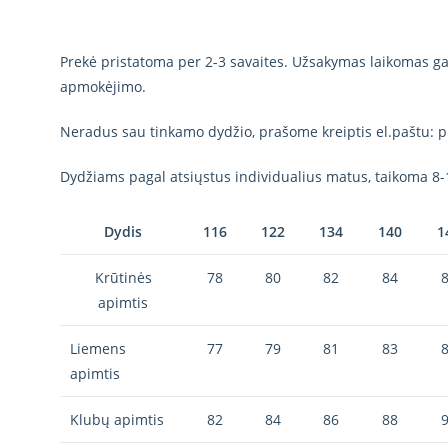
Prekė pristatoma per 2-3 savaites. Užsakymas laikomas gal
apmokėjimo.
Neradus sau tinkamo dydžio, prašome kreiptis el.paštu: p
Dydžiams pagal atsiųstus individualius matus, taikoma 8-
Dydis
116
122
134
140
1
Krūtinės
78
80
82
84
apimtis
Liemens
77
79
81
83
apimtis
Klubų apimtis
82
84
86
88