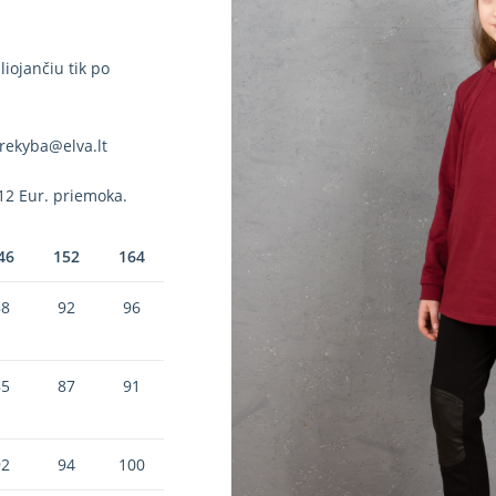
iojančiu tik po
rekyba@elva.lt
12 Eur. priemoka.
46
152
164
88
92
96
85
87
91
92
94
100