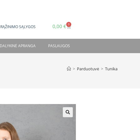
0
0,00
€
GRĄŽINIMO SĄLYGOS
DALYKINĖ APRANGA
PASLAUGOS
>
Parduotuvė
>
Tunika
🔍