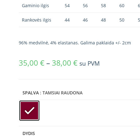
Gaminio ilgis
54
56
58
60
Rankovės ilgis
44
46
48
50
96% medvilnė, 4% elastanas. Galima paklaida +/- 2cm
35,00
€
–
38,00
€
su PVM
SPALVA
: TAMSIAI RAUDONA
DYDIS