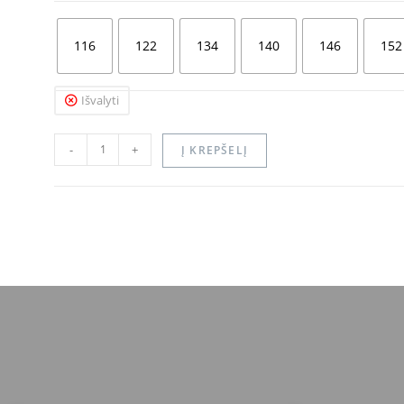
116
122
134
140
146
152
Išvalyti
-
+
Į KREPŠELĮ