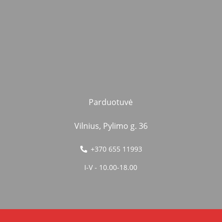
Parduotuvė
Vilnius, Pylimo g. 36
+370 655 11993
I-V - 10.00-18.00
Copyright 2021 © Powered by
Getspace