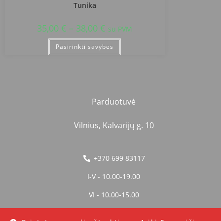
Tunika
35,00
€
–
38,00
€
su PVM
Pasirinkti savybes
Parduotuvė
Vilnius, Kalvarijų g. 10
+370 699 83117
I-V - 10.00-19.00
VI - 10.00-15.00