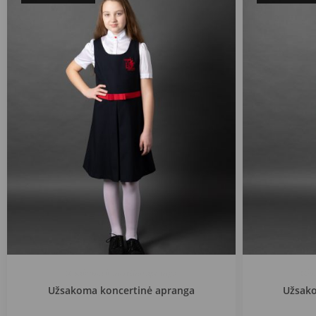
Užsakoma koncertinė apranga
Užs
Užsakoma koncertinė apranga
Užsako