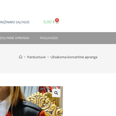
0
0,00
€
GRĄŽINIMO SĄLYGOS
DALYKINĖ APRANGA
PASLAUGOS
>
Parduotuvė
>
Užsakoma koncertinė apranga