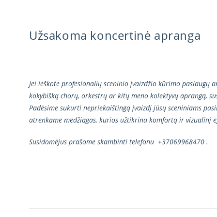
Užsakoma koncertinė apranga
Jei ieškote profesionalių sceninio įvaizdžio kūrimo paslaugų ar
kokybišką chorų, orkestrų ar kitų meno kolektyvų aprangą, su
Padėsime sukurti nepriekaištingą įvaizdį jūsų sceniniams pa
atrenkame medžiagas, kurios užtikrina komfortą ir vizualinį e
Susidomėjus prašome skambinti telefonu +37069968470 .