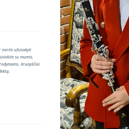
 norite užsisakyti
sisiekite su mumis.
sirodymams. Kruopščiai
fektą.