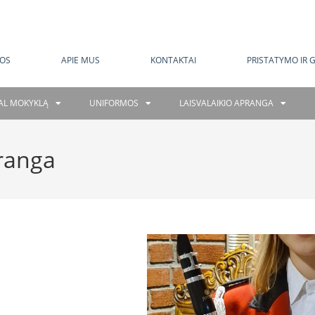
MOKAMAS PRISTATYMAS NUO 120 EUR
OS
APIE MUS
KONTAKTAI
PRISTATYMO IR 
GAL MOKYKLĄ
UNIFORMOS
LAISVALAIKIO APRANGA
ranga