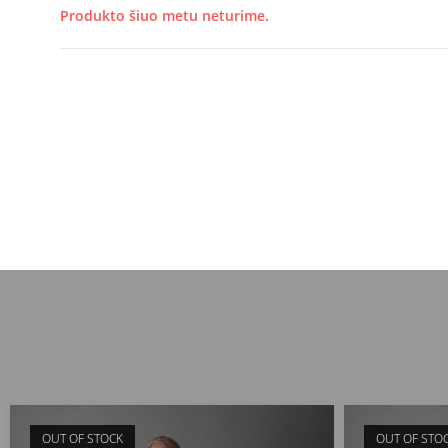
Produkto šiuo metu neturime.
OUT OF STOCK
OUT OF STO