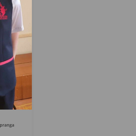
anga
apranga