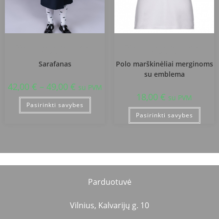
Vilniaus kunigaikščio Gedimino
Vilniaus kunigaikščio Gedimino
progimnazija
progimnazija
Sarafanas
Polo marškinėliai merginoms
su emblema
42,00
€
–
49,00
€
su PVM
18,00
€
su PVM
Pasirinkti savybes
Pasirinkti savybes
Parduotuvė
Vilnius, Kalvarijų g. 10