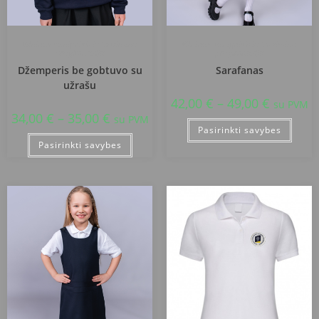
Vilniaus kunigaikščio Gedimino
Vilniaus kunigaikščio Gedimino
progimnazija
progimnazija
Džemperis be gobtuvo su
Sarafanas
užrašu
42,00
€
–
49,00
€
su PVM
34,00
€
–
35,00
€
su PVM
Pasirinkti savybes
Pasirinkti savybes