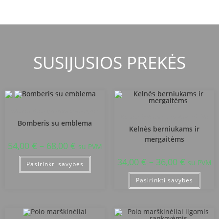
SUSIJUSIOS PREKĖS
Vilniaus Volungės darželis-mokykla
Vilniaus Volungės darželis-mokykla
Bomberis su emblema
Kelnės berniukams ir
mergaitėms
54,00
€
–
68,00
€
su PVM
34,00
€
–
36,00
€
su PVM
Pasirinkti savybes
Pasirinkti savybes