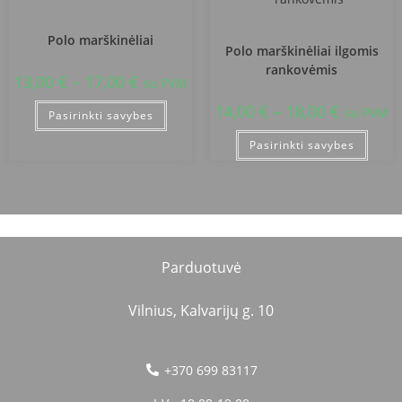
Vilniaus Volungės darželis-mokykla
Vilniaus Volungės darželis-mokykla
Polo marškinėliai
Polo marškinėliai ilgomis
rankovėmis
13,00
€
–
17,00
€
su PVM
14,00
€
–
18,00
€
su PVM
Pasirinkti savybes
Pasirinkti savybes
Parduotuvė
Vilnius, Kalvarijų g. 10
+370 699 83117