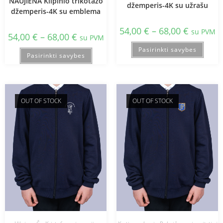
NAUJIENA Kilpinio trikotažo
džemperis-4K su užrašu
džemperis-4K su emblema
54,00
€
–
68,00
€
su PVM
54,00
€
–
68,00
€
su PVM
Pasirinkti savybes
Pasirinkti savybes
OUT OF STOCK
OUT OF STOCK