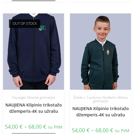
OUT OF STOCK
Tauragės Versmės gimnazija
Šilalės r. Laukuvos Norberto Vėliaus
gimnazija
NAUJIENA Kilpinio trikotažo
NAUJIENA Kilpinio trikotažo
džemperis-4K su užrašu
džemperis-4K su užrašu
54,00
€
–
68,00
€
su PVM
54,00
€
–
68,00
€
su PVM