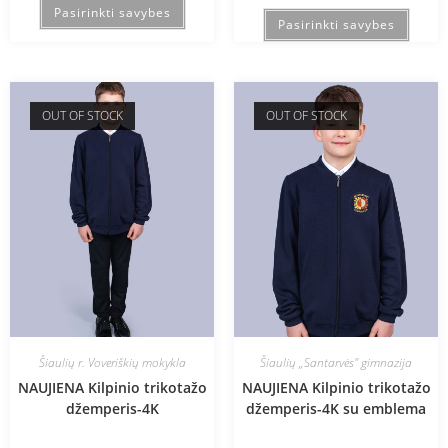
Pasirinkti savybes
Pasirinkti savybes
OUT OF STOCK
OUT OF STOCK
Šiaulių r. Voveriškių mokykla
Šiaulių „Santarvės" gimnazija
NAUJIENA Kilpinio trikotažo
NAUJIENA Kilpinio trikotažo
džemperis-4K
džemperis-4K su emblema