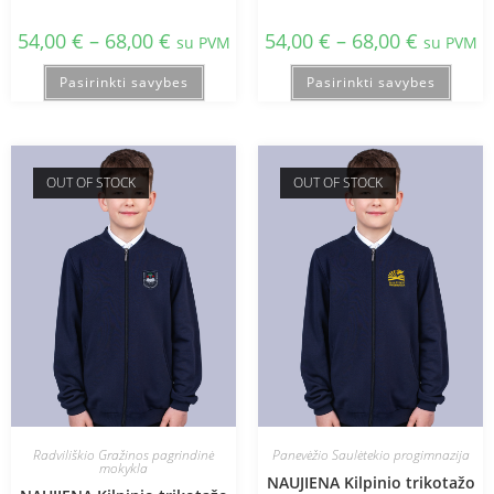
54,00
€
–
68,00
€
54,00
€
–
68,00
€
su PVM
su PVM
Pasirinkti savybes
Pasirinkti savybes
OUT OF STOCK
OUT OF STOCK
Radviliškio Gražinos pagrindinė
Panevėžio Saulėtekio progimnazija
mokykla
NAUJIENA Kilpinio trikotažo