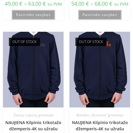
49,00
€
–
63,00
€
54,00
€
–
68,00
€
su PVM
su PVM
Pasirinkti savybes
Pasirinkti savybes
OUT OF STOCK
OUT OF STOCK
Šiaulių Lieporių gimnazija
Rokiškio „Romuvos“ gimnazija
NAUJIENA Kilpinio trikotažo
NAUJIENA Kilpinio trikotažo
džemperis-4K su užrašu
džemperis-4K su užrašu