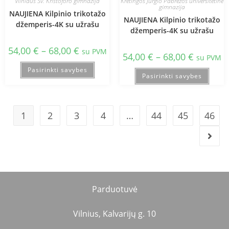
Vilniaus Šv. Kristoforo gimnazija
Kretingos Jurgio Pabrėžos universitetinė
gimnazija
NAUJIENA Kilpinio trikotažo
NAUJIENA Kilpinio trikotažo
džemperis-4K su užrašu
džemperis-4K su užrašu
54,00
€
–
68,00
€
su PVM
54,00
€
–
68,00
€
su PVM
Pasirinkti savybes
Pasirinkti savybes
1
2
3
4
…
44
45
46
Parduotuvė
Vilnius, Kalvarijų g. 10