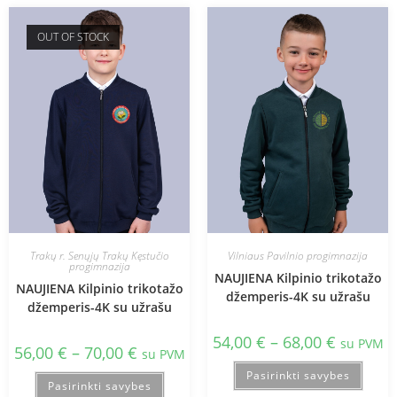
OUT OF STOCK
Trakų r. Senųjų Trakų Kęstučio
Vilniaus Pavilnio progimnazija
progimnazija
NAUJIENA Kilpinio trikotažo
NAUJIENA Kilpinio trikotažo
džemperis-4K su užrašu
džemperis-4K su užrašu
54,00
€
–
68,00
€
su PVM
56,00
€
–
70,00
€
su PVM
Pasirinkti savybes
Pasirinkti savybes