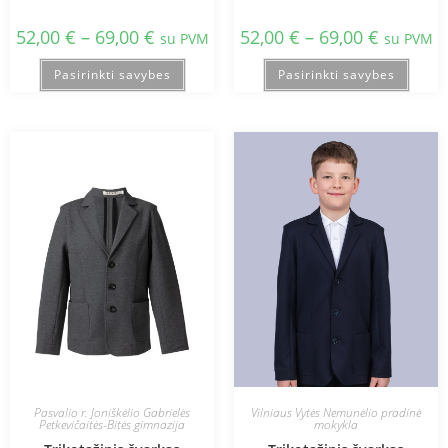
52,00
€
–
69,00
€
52,00
€
–
69,00
€
su PVM
su PVM
Pasirinkti savybes
Pasirinkti savybes
Pasvalio r. Joniškėlio Gabrielės
Vilniaus Vytės Nemunėlio pradinė
Petkevičaitės-Bitės gimnazija
mokykla