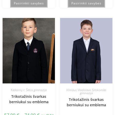
Pasirinkti savybes
Pasirinkti savybes
Kėdainių r. Šėtos gimnazija
Vilniaus Vladislavo Sirokomlės
gimnazija
Trikotažinis švarkas
Trikotažinis švarkas
berniukui su emblema
berniukui su emblema