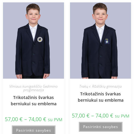
Vilniaus kunigaikščio Gedimino
Trakų r. Rūdiškių gimnazija
progimnazija
Trikotažinis švarkas
Trikotažinis švarkas
berniukui su emblema
berniukui su emblema
57,00
€
–
74,00
€
su PVM
57,00
€
–
74,00
€
su PVM
Pasirinkti savybes
Pasirinkti savybes