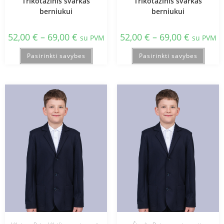
Trikotažinis švarkas
Trikotažinis švarkas
berniukui
berniukui
52,00
€
–
69,00
€
52,00
€
–
69,00
€
su PVM
su PVM
Pasirinkti savybes
Pasirinkti savybes