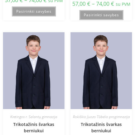
57,00
€
–
74,00
€
su PVM
57,00
€
–
74,00
€
su PVM
Pasirinkti savybes
Pasirinkti savybes
Kretingos r. Salantų gimnazija
Rokiškio Juozo Tūbelio progimnazija
Trikotažinis švarkas
Trikotažinis švarkas
berniukui
berniukui