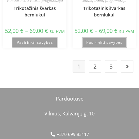
Vilniaus Petro Vileišio progimnazija
Šiaulių Dainų progimnazija
Trikotažinis švarkas
Trikotažinis švarkas
berniukui
berniukui
52,00
€
–
69,00
€
52,00
€
–
69,00
€
su PVM
su PVM
Pasirinkti savybes
Pasirinkti savybes
1
2
3
Parduotuvė
Vilnius, Kalvarijų g. 10
+370 699 83117