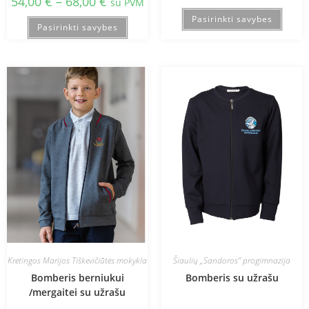
54,00
€
–
68,00
€
su PVM
Pasirinkti savybes
Pasirinkti savybes
Kretingos Marijos Tiškevičiūtės mokykla
Šiaulių „Sandoros“ progimnazija
Bomberis berniukui
Bomberis su užrašu
/mergaitei su užrašu