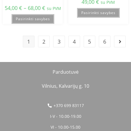
49,00
€
su PVM
54,00
€
–
68,00
€
su PVM
Pasirinkti savybes
Pasirinkti savybes
1
2
3
4
5
6
Parduotuvė
Vilnius, Kalvarijų g. 10
+370 699 83117
I-V - 10.00-19.00
VI - 10.00-15.00