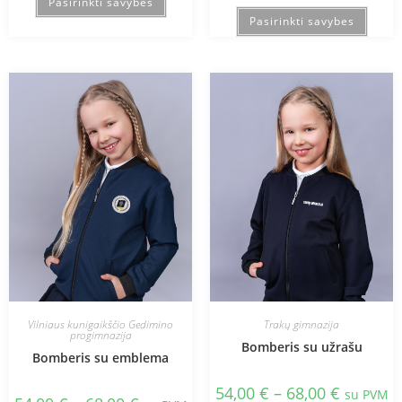
Pasirinkti savybes
Pasirinkti savybes
Vilniaus kunigaikščio Gedimino
Trakų gimnazija
progimnazija
Bomberis su užrašu
Bomberis su emblema
54,00
€
–
68,00
€
su PVM