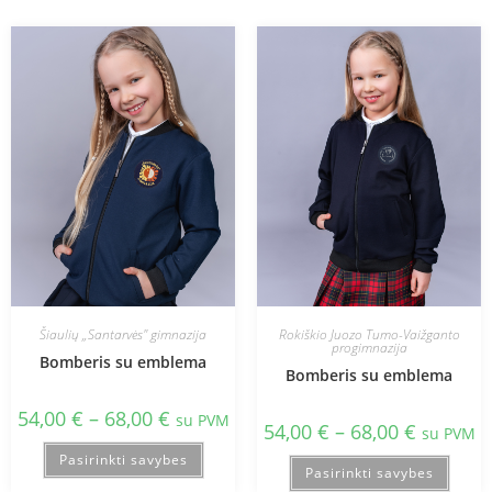
Šiaulių „Santarvės" gimnazija
Rokiškio Juozo Tumo-Vaižganto
progimnazija
Bomberis su emblema
Bomberis su emblema
54,00
€
–
68,00
€
su PVM
54,00
€
–
68,00
€
su PVM
Pasirinkti savybes
Pasirinkti savybes