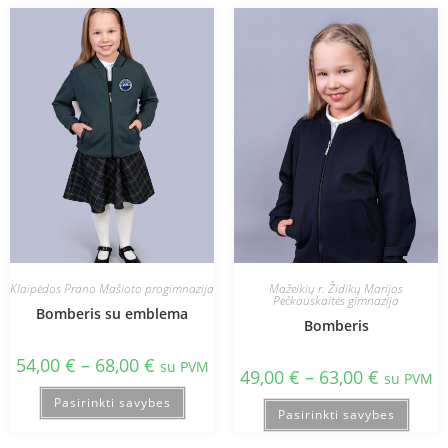
Klaipėdos Prano Mašioto progimnazija
Mažeikių r. Židikų Marijos
Pečkauskaitės gimnazija
Bomberis su emblema
Bomberis
54,00
€
–
68,00
€
su PVM
49,00
€
–
63,00
€
su PVM
Pasirinkti savybes
Pasirinkti savybes