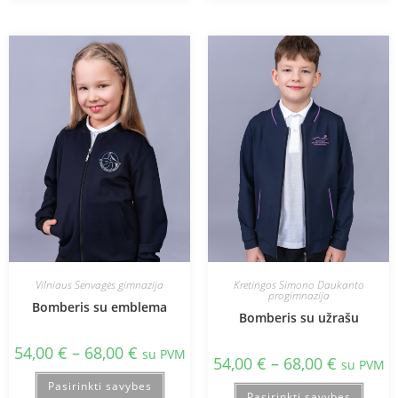
Vilniaus Senvagės gimnazija
Kretingos Simono Daukanto
progimnazija
Bomberis su emblema
Bomberis su užrašu
54,00
€
–
68,00
€
su PVM
54,00
€
–
68,00
€
su PVM
Pasirinkti savybes
Pasirinkti savybes