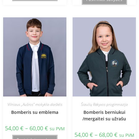
Vilniaus „Aušros" mokykla-darželis
Šiaulių Rėkyvos progimnazija
Bomberis su emblema
Bomberis berniukui
/mergaitei su užrašu
54,00
€
–
60,00
€
su PVM
54,00
€
–
68,00
€
su PVM