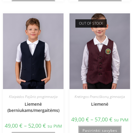
OUT OF STOCK
Klaipėdos Pajūrio progimnazija
Kretingos Pranciškonų gimnazija
Liemenė
Liemenė
(berniukams/mergaitėms)
49,00
€
–
57,00
€
su PVM
49,00
€
–
52,00
€
su PVM
Pasirinkti savybes