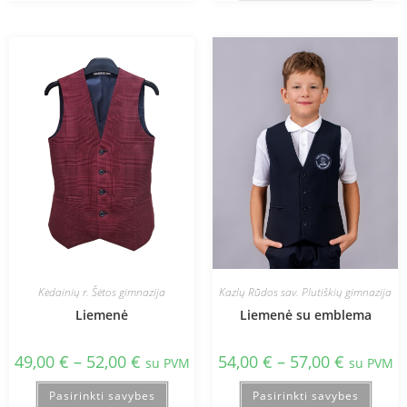
Kėdainių r. Šėtos gimnazija
Kazlų Rūdos sav. Plutiškių gimnazija
Liemenė
Liemenė su emblema
49,00
€
–
52,00
€
54,00
€
–
57,00
€
su PVM
su PVM
Pasirinkti savybes
Pasirinkti savybes