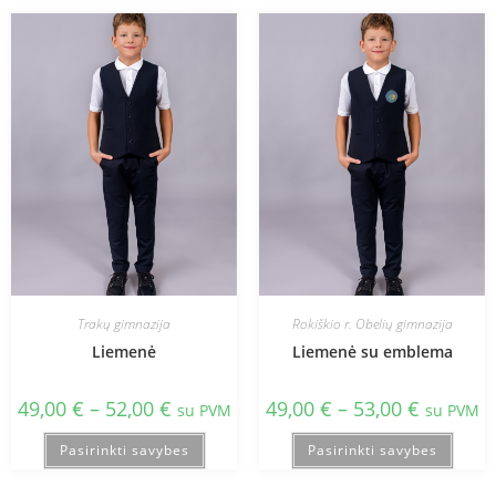
Trakų gimnazija
Rokiškio r. Obelių gimnazija
Liemenė
Liemenė su emblema
49,00
€
–
52,00
€
49,00
€
–
53,00
€
su PVM
su PVM
Pasirinkti savybes
Pasirinkti savybes