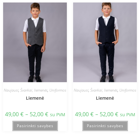
Naujausi
,
Švarkai, liemenės
,
Uniformos
Naujausi
,
Švarkai, liemenės
,
Uniformos
Liemenė
Liemenė
49,00
€
–
52,00
€
49,00
€
–
52,00
€
su PVM
su PVM
Pasirinkti savybes
Pasirinkti savybes