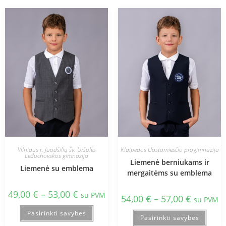
Vilniaus r. Juodšilių šv. Uršulės
Klaipėdos Uostamiesčio progimnazija
Leduchovskos gimnazija
Liemenė berniukams ir
Liemenė su emblema
mergaitėms su emblema
49,00
€
–
53,00
€
su PVM
54,00
€
–
57,00
€
su PVM
Pasirinkti savybes
Pasirinkti savybes