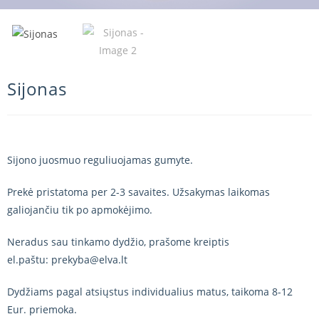
Sijonas
Sijono juosmuo reguliuojamas gumyte.
Prekė pristatoma per 2-3 savaites. Užsakymas laikomas
galiojančiu tik po apmokėjimo.
Neradus sau tinkamo dydžio, prašome kreiptis
el.paštu: prekyba@elva.lt
Dydžiams pagal atsiųstus individualius matus, taikoma 8-12
Eur. priemoka.