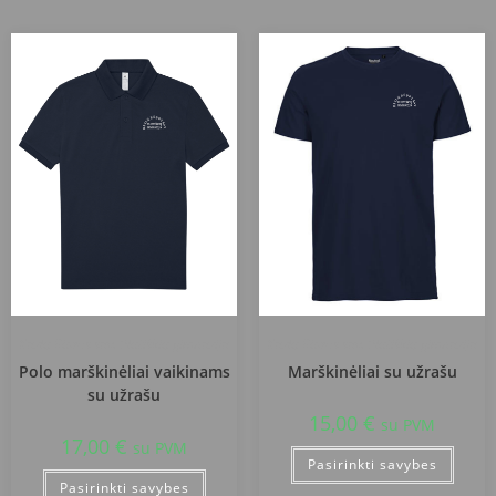
Kazlų Rūdos sav. Plutiškių gimnazija
Kazlų Rūdos sav. Plutiškių gimnazija
Polo marškinėliai vaikinams
Marškinėliai su užrašu
su užrašu
15,00
€
su PVM
17,00
€
su PVM
Pasirinkti savybes
Pasirinkti savybes