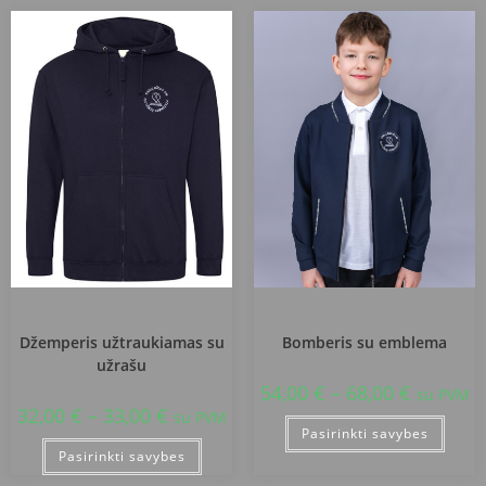
Kazlų Rūdos sav. Plutiškių gimnazija
Kazlų Rūdos sav. Plutiškių gimnazija
Džemperis užtraukiamas su
Bomberis su emblema
užrašu
54,00
€
–
68,00
€
su PVM
32,00
€
–
33,00
€
su PVM
Pasirinkti savybes
Pasirinkti savybes