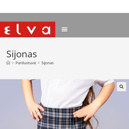
NEMOKAMAS PRISTATYMAS NUO 120 EUR
Sijonas
>
Parduotuvė
>
Sijonas
🔍