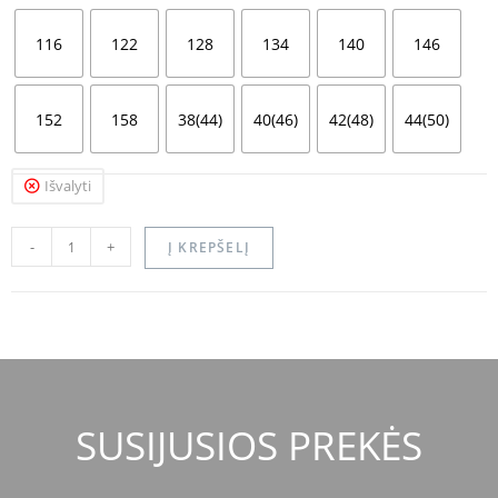
116
122
128
134
140
146
152
158
38(44)
40(46)
42(48)
44(50)
Išvalyti
-
+
Į KREPŠELĮ
SUSIJUSIOS PREKĖS