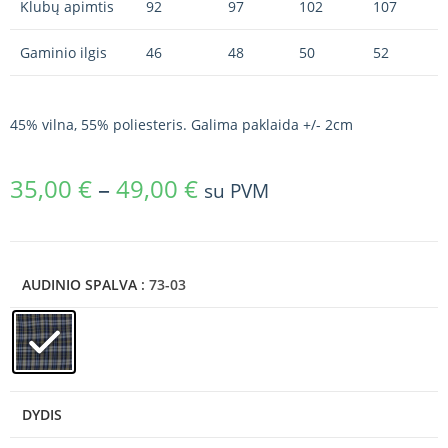
Klubų apimtis
92
97
102
107
Gaminio ilgis
46
48
50
52
45% vilna, 55% poliesteris. Galima paklaida +/- 2cm
35,00
€
–
49,00
€
su PVM
AUDINIO SPALVA
: 73-03
DYDIS