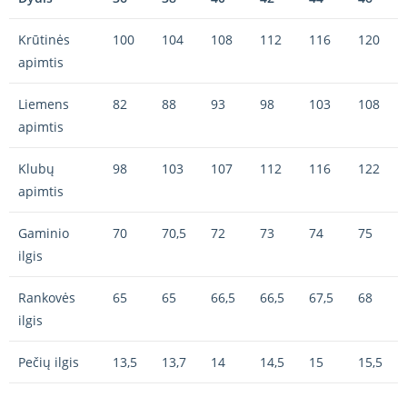
Krūtinės
100
104
108
112
116
120
apimtis
Liemens
82
88
93
98
103
108
apimtis
Klubų
98
103
107
112
116
122
apimtis
Gaminio
70
70,5
72
73
74
75
ilgis
Rankovės
65
65
66,5
66,5
67,5
68
ilgis
Pečių ilgis
13,5
13,7
14
14,5
15
15,5