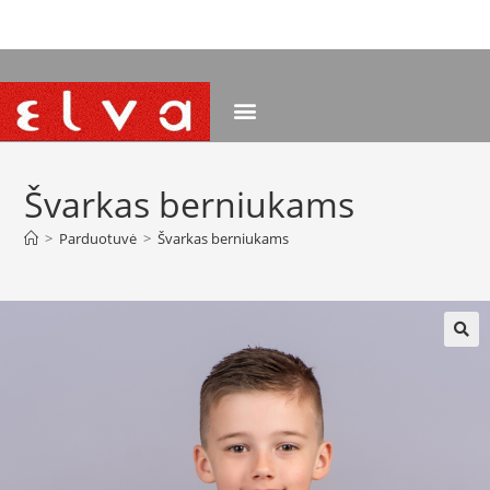
NEMOKAMAS PRISTATYMAS NUO 120 EUR
Švarkas berniukams
>
Parduotuvė
>
Švarkas berniukams
🔍