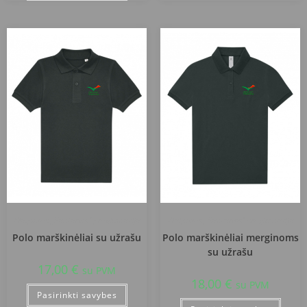
Klaipėdos „Santarvės“ progimnazija
Klaipėdos „Santarvės“ progimnazija
Polo marškinėliai su užrašu
Polo marškinėliai merginoms
su užrašu
17,00
€
su PVM
18,00
€
su PVM
Pasirinkti savybes