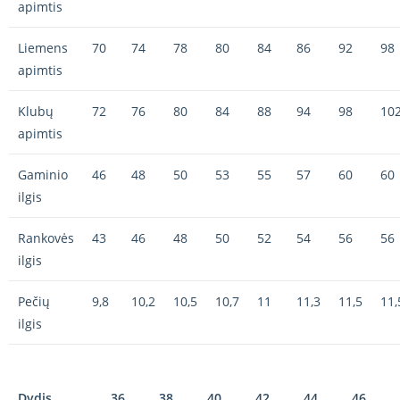
apimtis
Liemens
70
74
78
80
84
86
92
98
apimtis
Klubų
72
76
80
84
88
94
98
10
apimtis
Gaminio
46
48
50
53
55
57
60
60
ilgis
Rankovės
43
46
48
50
52
54
56
56
ilgis
Pečių
9,8
10,2
10,5
10,7
11
11,3
11,5
11,
ilgis
Dydis
36
38
40
42
44
46