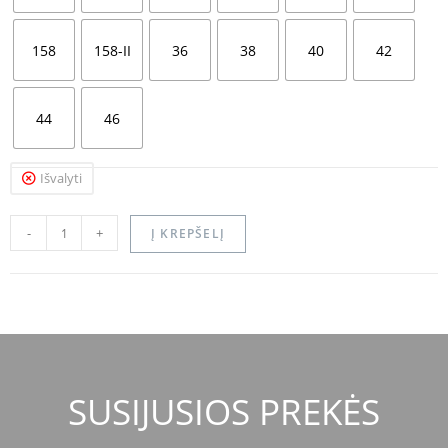
158
158-II
36
38
40
42
44
46
Išvalyti
-
+
Į KREPŠELĮ
SUSIJUSIOS PREKĖS