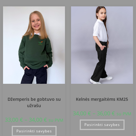
Klaipėdos „Santarvės“ progimnazija
Klaipėdos „Santarvės“ progimnazija
Džemperis be gobtuvo su
Kelnės mergaitėms KM25
užrašu
34,00
€
–
36,00
€
su PVM
33,00
€
–
34,00
€
su PVM
Pasirinkti savybes
Pasirinkti savybes