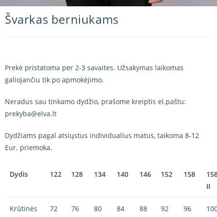
Švarkas berniukams
Prekė pristatoma per 2-3 savaites. Užsakymas laikomas
galiojančiu tik po apmokėjimo.
Neradus sau tinkamo dydžio, prašome kreiptis el.paštu:
prekyba@elva.lt
Dydžiams pagal atsiųstus individualius matus, taikoma 8-12
Eur. priemoka.
Dydis
122
128
134
140
146
152
158
158
II
Krūtinės
72
76
80
84
88
92
96
10