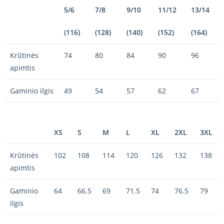
5/6
7/8
9/10
11/12
13/14
(116)
(128)
(140)
(152)
(164)
Krūtinės
74
80
84
90
96
apimtis
Gaminio ilgis
49
54
57
62
67
XS
S
M
L
XL
2XL
3XL
Krūtinės
102
108
114
120
126
132
138
apimtis
Gaminio
64
66.5
69
71.5
74
76.5
79
ilgis