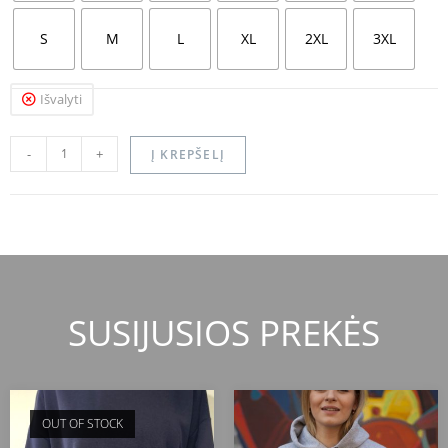
S
M
L
XL
2XL
3XL
Išvalyti
-
+
Į KREPŠELĮ
SUSIJUSIOS PREKĖS
OUT OF STOCK