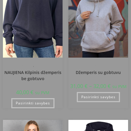
Džemperiai
,
Naujausi
Džemperiai
NAUJIENA Kilpinis džemperis
Džemperis su gobtuvu
be gobtuvo
31,00
€
–
32,00
€
su PVM
40,00
€
su PVM
Pasirinkti savybes
Pasirinkti savybes