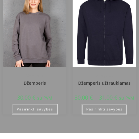
Džemperiai
Džemperiai
Džemperis
Džemperis užtraukiamas
30,00
€
30,00
€
–
31,00
€
su PVM
su PVM
Pasirinkti savybes
Pasirinkti savybes