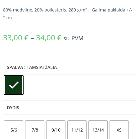
80% medvilnė, 20% poliesteris. 280 g/m² . Galima paklaida +/-
2cm
33,00
€
–
34,00
€
su PVM
SPALVA
: TAMSIAI ŽALIA
DYDIS
5/6
7/8
9/10
11/12
13/14
XS