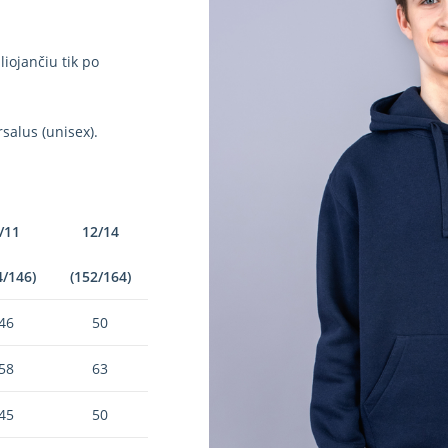
iojančiu tik po
salus (unisex).
/11
12/14
4/146)
(152/164)
46
50
58
63
45
50