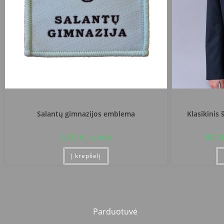
Kretingos r. Salantų gimnazija
Kre
Salantų gimnazijos emblema
Klasikinis 
5,00
€
89,0
su PVM
Į krepšelį
Parduotuvė