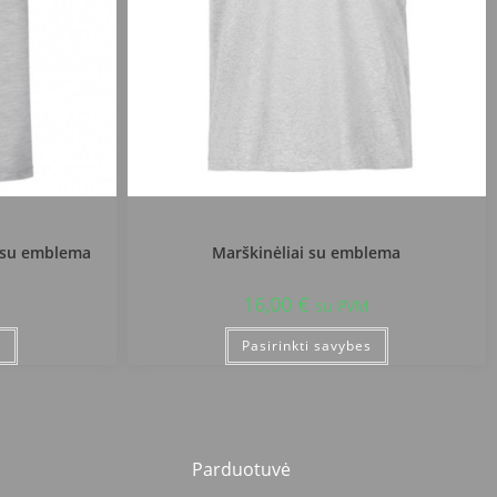
zija
Kretingos r. Salantų gimnazija
s su emblema
Marškinėliai su emblema
16,00
€
su PVM
s
Pasirinkti savybes
Parduotuvė