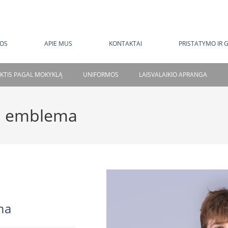
MOKAMAS PRISTATYMAS NUO 120 EUR
OS
APIE MUS
KONTAKTAI
PRISTATYMO IR 
NKTIS PAGAL MOKYKLĄ
UNIFORMOS
LAISVALAIKIO APRANGA
u emblema
ma