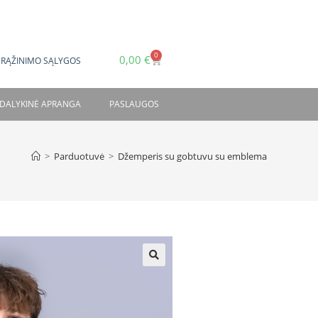
0
0,00
€
GRĄŽINIMO SĄLYGOS
DALYKINĖ APRANGA
PASLAUGOS
>
Parduotuvė
>
Džemperis su gobtuvu su emblema
🔍