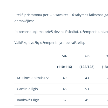
Prekė pristatoma per 2-3 savaites. Užsakymas laikomas gal
apmokėjimo.
Rekomenduojama prieš dėvint išskalbti. Džemperis univer
Vaikiškų dydžių džemperiai yra be raištelių.
5/6
7/8
9
(110/116)
(122/128)
(13
Krūtinės apimtis1/2
40
43
Gaminio ilgis
48
53
Rankovės ilgis
37
41