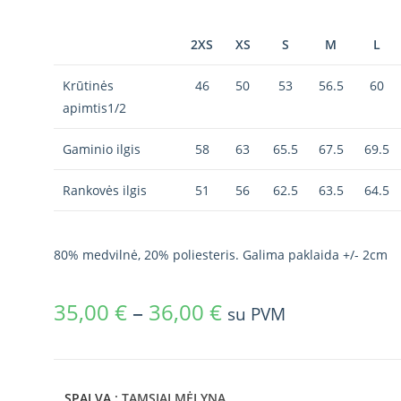
2XS
XS
S
M
L
Krūtinės
46
50
53
56.5
60
apimtis1/2
Gaminio ilgis
58
63
65.5
67.5
69.5
Rankovės ilgis
51
56
62.5
63.5
64.5
80% medvilnė, 20% poliesteris. Galima paklaida +/- 2cm
35,00
€
–
36,00
€
su PVM
SPALVA
: TAMSIAI MĖLYNA