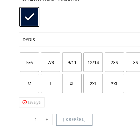
DYDIS
5/6
7/8
9/11
12/14
2XS
XS
M
L
XL
2XL
3XL
Išvalyti
-
+
Į KREPŠELĮ