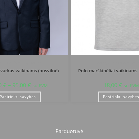
tingos r. Salantų gimnazija
Kretingos r. Salantų gimna
švarkas vaikinams (pusvilnė)
Polo marškinėliai vaikinam
0
€
–
95,00
€
18,00
€
su PVM
su PVM
Pasirinkti savybes
Pasirinkti savybe
Parduotuvė