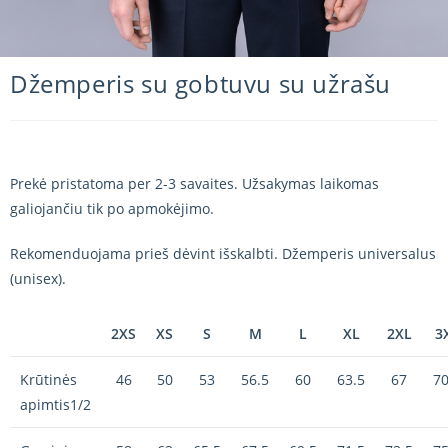
Džemperis su gobtuvu su užrašu
Prekė pristatoma per 2-3 savaites. Užsakymas laikomas
galiojančiu tik po apmokėjimo.
Rekomenduojama prieš dėvint išskalbti. Džemperis universalus
(unisex).
2XS
XS
S
M
L
XL
2XL
3
Krūtinės
46
50
53
56.5
60
63.5
67
70
apimtis1/2