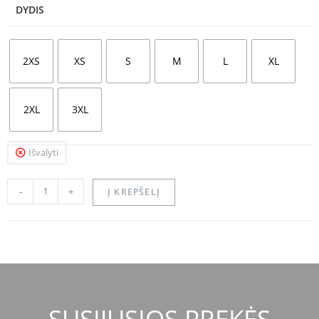
DYDIS
2XS
XS
S
M
L
XL
2XL
3XL
Išvalyti
-
+
Į KREPŠELĮ
SUSIJUSIOS PREKĖS