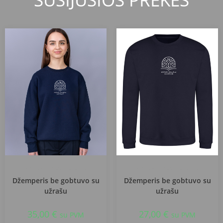
Tauragės Žalgirių gimnazija
Tauragės Žalgirių gimnazija
Džemperis be gobtuvo su
Džemperis be gobtuvo su
užrašu
užrašu
35,00
€
27,00
€
su PVM
su PVM