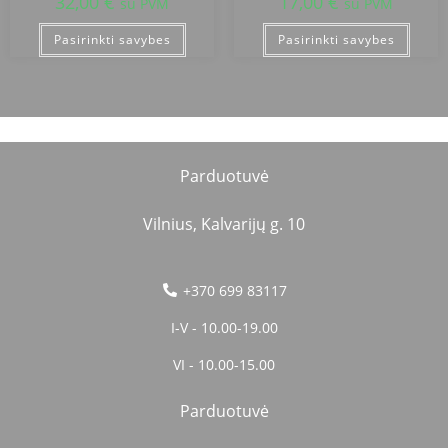
32,00
€
17,00
€
su PVM
su PVM
Pasirinkti savybes
Pasirinkti savybes
Parduotuvė
Vilnius, Kalvarijų g. 10
+370 699 83117
I-V - 10.00-19.00
VI - 10.00-15.00
Parduotuvė