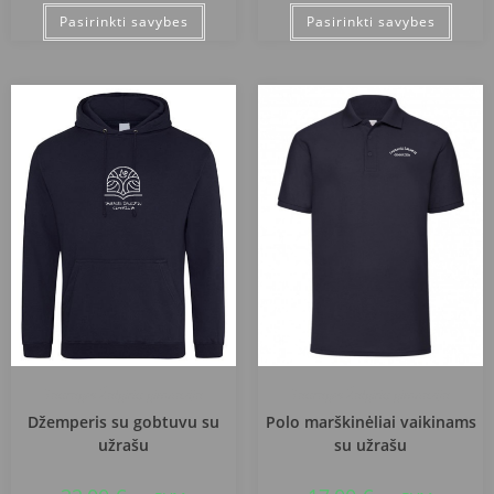
Pasirinkti savybes
Pasirinkti savybes
Tauragės Žalgirių gimnazija
Tauragės Žalgirių gimnazija
Džemperis su gobtuvu su
Polo marškinėliai vaikinams
užrašu
su užrašu