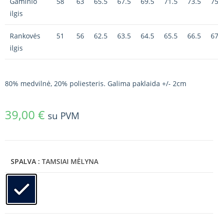
Gaminio
58
63
65.5
67.5
69.5
71.5
73.5
75
ilgis
Rankovės
51
56
62.5
63.5
64.5
65.5
66.5
67
ilgis
80% medvilnė, 20% poliesteris. Galima paklaida +/- 2cm
39,00
€
su PVM
SPALVA
: TAMSIAI MĖLYNA