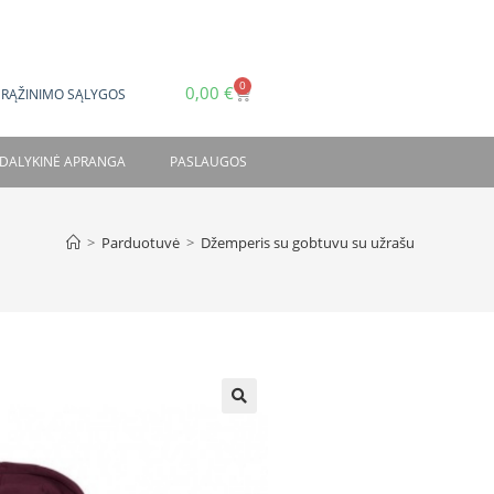
0
0,00
€
GRĄŽINIMO SĄLYGOS
DALYKINĖ APRANGA
PASLAUGOS
>
Parduotuvė
>
Džemperis su gobtuvu su užrašu
🔍