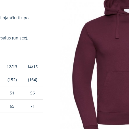
iojančiu tik po
salus (unisex).
12/13
14/15
(152)
(164)
51
56
65
71