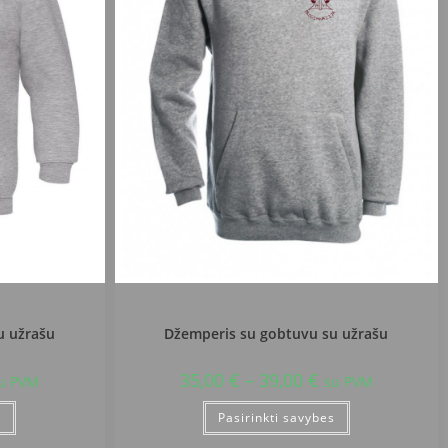
azija
Vilniaus Jeruzalės progimnazija
u užrašu
Džemperis su gobtuvu su užrašu
35,00
€
–
39,00
€
u PVM
su PVM
s
Pasirinkti savybes