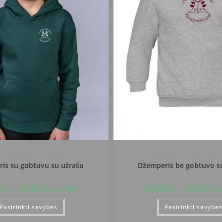
iaus Jeruzalės progimnazija
Vilniaus Jeruzalės progimn
is su gobtuvu su užrašu
Džemperis be gobtuvo s
0
€
–
39,00
€
33,00
€
–
35,00
€
su PVM
s
Pasirinkti savybes
Pasirinkti savybe