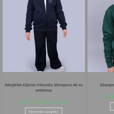
Vilniaus Jeruzalės progimnazija
Viln
NAUJIENA Kilpinio trikotažo džemperis-4K su
Džemper
emblema
35,0
54,00
€
–
68,00
€
su PVM
Pasirinkti savybes