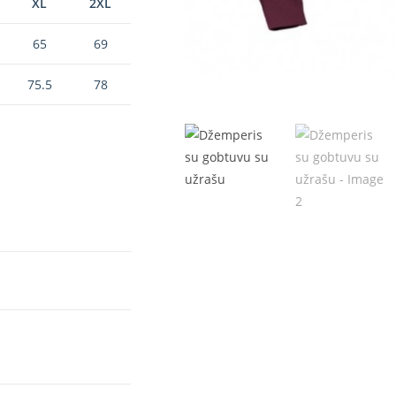
XL
2XL
65
69
75.5
78