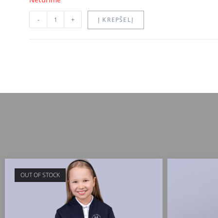
-
+
Į KREPŠELĮ
OUT OF STOCK