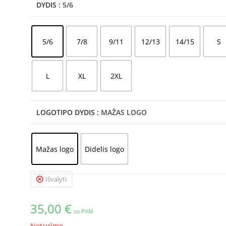
DYDIS
: 5/6
5/6
7/8
9/11
12/13
14/15
S
L
XL
2XL
LOGOTIPO DYDIS
: MAŽAS LOGO
Mažas logo
Didelis logo
Išvalyti
35,00
€
su PVM
Neturime