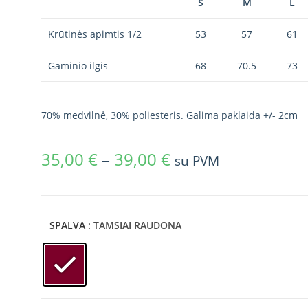
S
M
L
Krūtinės apimtis 1/2
53
57
61
Gaminio ilgis
68
70.5
73
70% medvilnė, 30% poliesteris. Galima paklaida +/- 2cm
35,00
€
–
39,00
€
su PVM
SPALVA
: TAMSIAI RAUDONA