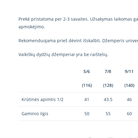
Prekė pristatoma per 2-3 savaites. Užsakymas laikomas gal
apmokėjimo.
Rekomenduojama prieš dėvint išskalbti. Džemperis univer
Vaikiškų dydžių džemperiai yra be raištelių.
5/6
7/8
9/11
(116)
(128)
(140)
Krūtinės apimtis 1/2
41
43.5
46
Gaminio ilgis
50
55
60