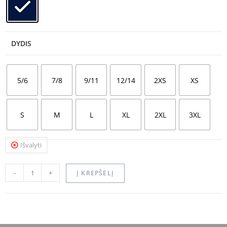
DYDIS
5/6
7/8
9/11
12/14
2XS
XS
S
M
L
XL
2XL
3XL
Išvalyti
-
+
Į KREPŠELĮ