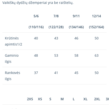
Vaikiškų dydžių džemperiai yra be raištelių.
5/6
7/8
9/11
12/14
(110/116)
(122/128)
(134/146)
(152/164)
Krūtinės
40
43
46
50
apimtis1/2
Gaminio
48
53
58
63
ilgis
Rankovės
37
41
45
50
ilgis
2XS
XS
S
M
L
XL
2XL
3