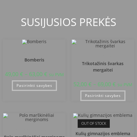
SUSIJUSIOS PREKĖS
Plungės r. Kulių gimnazija
Plungės r. Kulių gimnazija
Bomberis
Trikotažinis švarkas
mergaitei
49,00
€
–
63,00
€
su PVM
52,00
€
–
69,00
€
su PVM
Pasirinkti savybes
Pasirinkti savybes
OUT OF STOCK
Plungės r. Kulių gimnazija
Plungės r. Kulių gimnazija
Kulių gimnazijos emblema