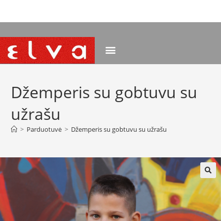
NEMOKAMAS PRISTATYMAS NUO 120 EUR
Džemperis su gobtuvu su
užrašu
>
Parduotuvė
>
Džemperis su gobtuvu su užrašu
🔍