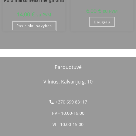
Polo marškinėliai merginoms
6,00
€
su PVM
14,00
€
su PVM
Daugiau
Pasirinkti savybes
Parduotuvė
Vilnius, Kalvarijų g. 10
+370 699 83117
I-V - 10.00-19.00
VI - 10.00-15.00