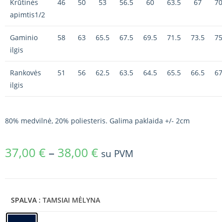
Krūtinės
46
50
53
56.5
60
63.5
67
70
apimtis1/2
Gaminio
58
63
65.5
67.5
69.5
71.5
73.5
75
ilgis
Rankovės
51
56
62.5
63.5
64.5
65.5
66.5
67
ilgis
80% medvilnė, 20% poliesteris. Galima paklaida +/- 2cm
37,00
€
–
38,00
€
su PVM
SPALVA
: TAMSIAI MĖLYNA