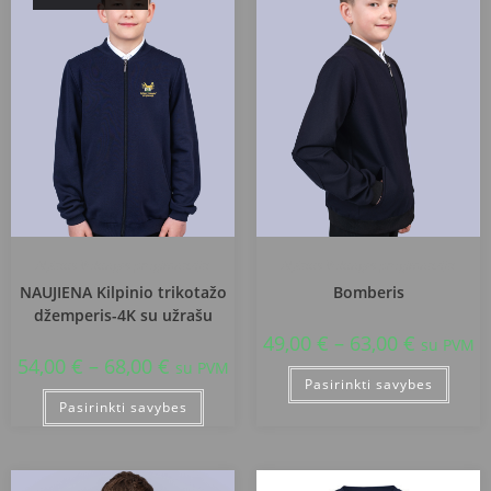
Alytaus Volungės progimnazija
Alytaus Volungės progimnazija
NAUJIENA Kilpinio trikotažo
Bomberis
džemperis-4K su užrašu
49,00
€
–
63,00
€
su PVM
54,00
€
–
68,00
€
su PVM
Pasirinkti savybes
Pasirinkti savybes