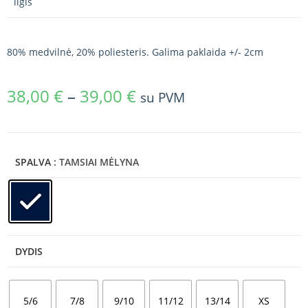
ilgis
80% medvilnė, 20% poliesteris. Galima paklaida +/- 2cm
38,00
€
–
39,00
€
su PVM
SPALVA
: TAMSIAI MĖLYNA
DYDIS
5/6
7/8
9/10
11/12
13/14
XS