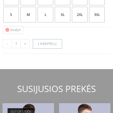
S
M
L
XL
2XL
3XL
Išvalyti
-
+
Į KREPŠELĮ
SUSIJUSIOS PREKĖS
OUT OF STOCK