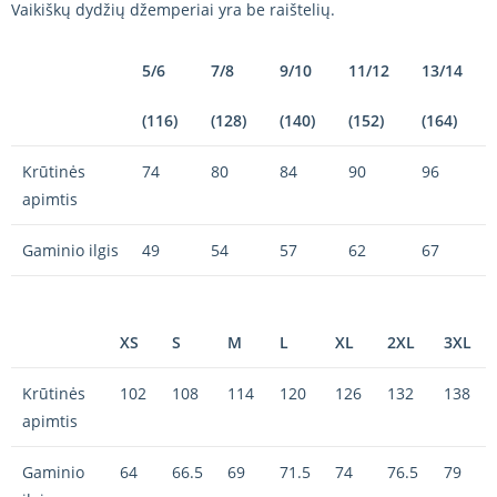
Vaikiškų dydžių džemperiai yra be raištelių.
5/6
7/8
9/10
11/12
13/14
(116)
(128)
(140)
(152)
(164)
Krūtinės
74
80
84
90
96
apimtis
Gaminio ilgis
49
54
57
62
67
XS
S
M
L
XL
2XL
3XL
Krūtinės
102
108
114
120
126
132
138
apimtis
Gaminio
64
66.5
69
71.5
74
76.5
79