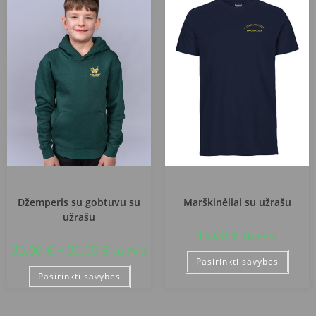
Alytaus Volungės progimnazija
Alytaus Volungės progimnazija
Džemperis su gobtuvu su
Marškinėliai su užrašu
užrašu
15,00
€
su PVM
35,00
€
–
36,00
€
su PVM
Pasirinkti savybes
Pasirinkti savybes