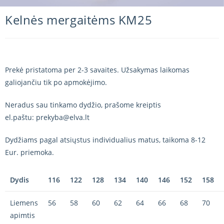
Kelnės mergaitėms KM25
Prekė pristatoma per 2-3 savaites. Užsakymas laikomas
galiojančiu tik po apmokėjimo.
Neradus sau tinkamo dydžio, prašome kreiptis
el.paštu: prekyba@elva.lt
Dydžiams pagal atsiųstus individualius matus, taikoma 8-12
Eur. priemoka.
Dydis
116
122
128
134
140
146
152
158
Liemens
56
58
60
62
64
66
68
70
apimtis