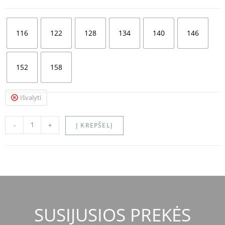
116
122
128
134
140
146
152
158
Išvalyti
-
+
Į KREPŠELĮ
SUSIJUSIOS PREKĖS