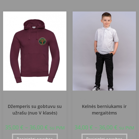
Kretingos Pranciškonų gimnazija
Kretingos Pranciškonų gimnazija
Džemperis su gobtuvu su
Kelnės berniukams ir
užrašu (nuo V klasės)
mergaitėms
35,00
€
–
36,00
€
34,00
€
–
36,00
€
su PVM
su PVM
Pasirinkti savybes
Pasirinkti savybes