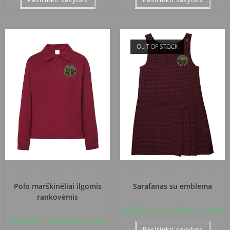
OUT OF STOCK
Kretingos Pranciškonų gimnazija
Kretingos Pranciškonų gimnazija
Polo marškinėliai ilgomis
Sarafanas su emblema
rankovėmis
42,00
€
–
54,00
€
su PVM
14,00
€
–
18,00
€
su PVM
Pasirinkti savybes