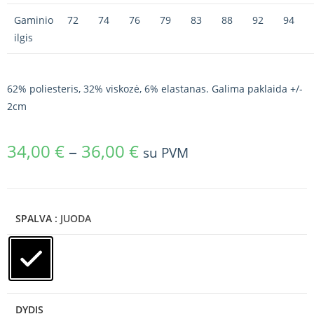
Gaminio
72
74
76
79
83
88
92
94
ilgis
62% poliesteris, 32% viskozė, 6% elastanas. Galima paklaida +/-
2cm
34,00
€
–
36,00
€
su PVM
SPALVA
: JUODA
DYDIS