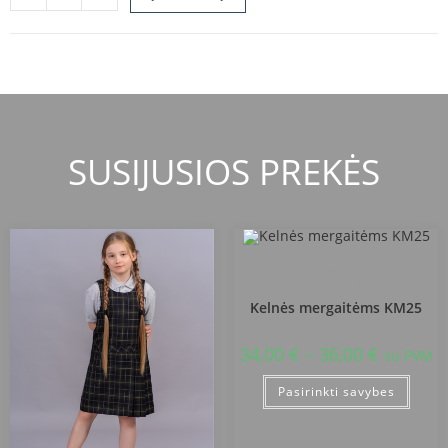
SUSIJUSIOS PREKĖS
Kretingos Marijono Daujoto
progimnazija
Kelnės mergaitėms KM25
34,00
€
–
36,00
€
su PVM
Pasirinkti savybes