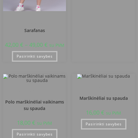
Kretingos Marijono Daujoto
progimnazija
Sarafanas
42,00
€
–
49,00
€
su PVM
Pasirinkti savybes
Kretingos Marijono Daujoto
Kretingos Marijono Daujoto
progimnazija
progimnazija
Marškinėliai su spauda
Polo marškinėliai vaikinams
su spauda
16,00
€
su PVM
18,00
€
su PVM
Pasirinkti savybes
Pasirinkti savybes