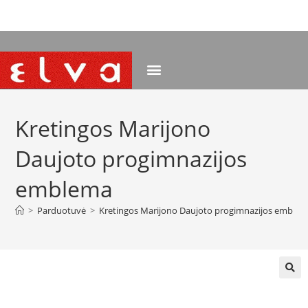
NEMOKAMAS PRISTATYMAS NUO 120 EUR
Kretingos Marijono
Daujoto progimnazijos
emblema
>
Parduotuvė
>
Kretingos Marijono Daujoto progimnazijos emble
🔍