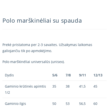
Polo marškinėliai su spauda
Prekė pristatoma per 2-3 savaites. Užsakymas laikomas
galiojančiu tik po apmokėjimo.
Polo marškinėliai universalūs (unisex).
Dydis
5/6
7/8
9/11
12/13
Gaminio krūtinės apimtis
35
38
41,5
45
1/2
Gaminio ilgis
50
53
56,5
60