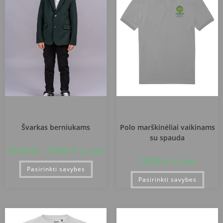
Kretingos Marijono Daujoto
Kretingos Marijono Daujoto
progimnazija
progimnazija
Švarkas berniukams
Polo marškinėliai vaikinams
su spauda
65,00
€
–
79,00
€
su PVM
18,00
€
su PVM
Pasirinkti savybes
Pasirinkti savybes