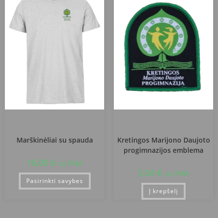
Kretingos Marijono Daujoto
Kretingos Marijono Daujoto
progimnazija
progimnazija
Marškinėliai su spauda
Kretingos Marijono Daujoto
progimnazijos emblema
16,00
€
su PVM
5,00
€
su PVM
Pasirinkti savybes
Į krepšelį