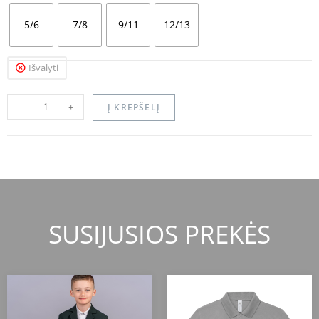
5/6
7/8
9/11
12/13
Išvalyti
-
+
Į KREPŠELĮ
SUSIJUSIOS PREKĖS