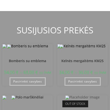
SUSIJUSIOS PREKĖS
Alytaus Šaltinių progimnazija
Alytaus Šaltinių progimnazija
Bomberis su emblema
Kelnės mergaitėms KM25
54,00
€
–
68,00
€
34,00
€
–
36,00
€
su PVM
su PVM
Pasirinkti savybes
Pasirinkti savybes
OUT OF STOCK
Alytaus Šaltinių progimnazija
Alytaus Šaltinių progimnazija