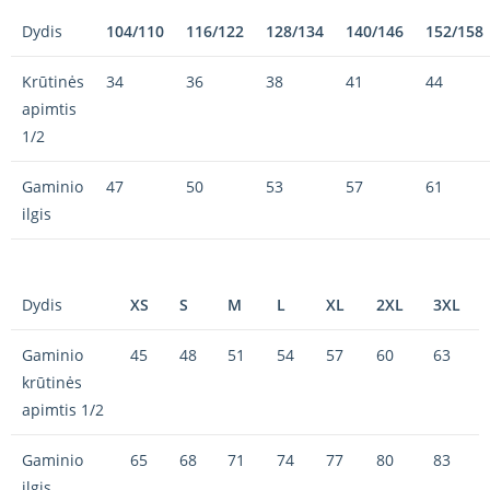
Dydis
104/110
116/122
128/134
140/146
152/158
Krūtinės
34
36
38
41
44
apimtis
1/2
Gaminio
47
50
53
57
61
ilgis
Dydis
XS
S
M
L
XL
2XL
3XL
Gaminio
45
48
51
54
57
60
63
krūtinės
apimtis 1/2
Gaminio
65
68
71
74
77
80
83
ilgis