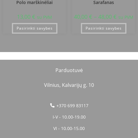
Polo marškinėliai
Sarafanas
13,00
€
40,00
€
–
48,00
€
su PVM
su PVM
Pasirinkti savybes
Pasirinkti savybes
Parduotuvė
Vilnius, Kalvarijų g. 10
+370 699 83117
I-V - 10.00-19.00
VI - 10.00-15.00