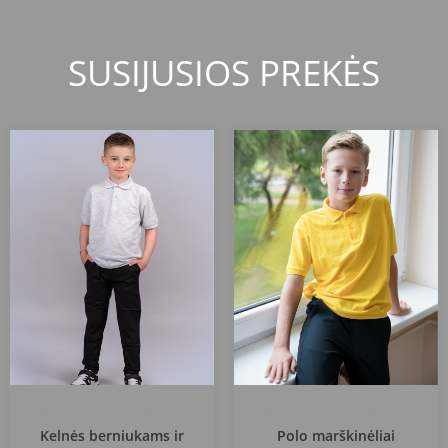
SUSIJUSIOS PREKĖS
Alytaus Šaltinių progimnazija
Alytaus Šaltinių progimnazija
Kelnės berniukams ir
Polo marškinėliai