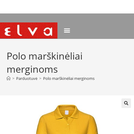
NEMOKAMAS PRISTATYMAS NUO 120 EUR
Polo marškinėliai
merginoms
>
Parduotuvė
>
Polo marškinėliai merginoms