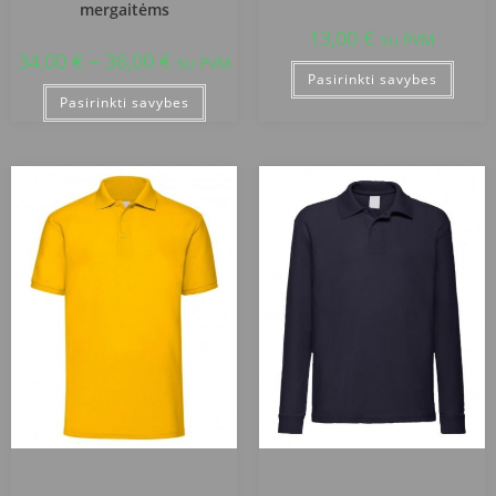
mergaitėms
13,00
€
su PVM
34,00
€
–
36,00
€
su PVM
Pasirinkti savybes
Pasirinkti savybes
Alytaus Šaltinių progimnazija
Alytaus Šaltinių progimnazija