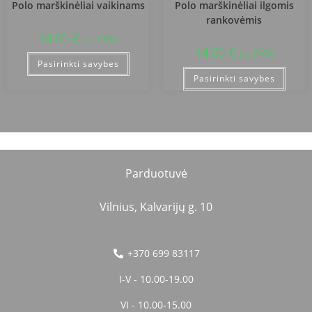
Polo marškinėliai vaikinams
Polo marškinėliai ilgomis
rankovėmis
14,00
€
su PVM
14,00
€
su PVM
Pasirinkti savybes
Pasirinkti savybes
Parduotuvė
Vilnius, Kalvarijų g. 10
+370 699 83117
I-V - 10.00-19.00
VI - 10.00-15.00