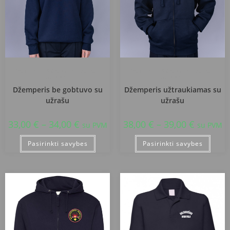
Prienų r. Balbieriškio pagrindinė
Prienų r. Balbieriškio pagrindinė
mokykla
mokykla
Džemperis be gobtuvo su
Džemperis užtraukiamas su
užrašu
užrašu
33,00
€
–
34,00
€
38,00
€
–
39,00
€
su PVM
su PVM
Pasirinkti savybes
Pasirinkti savybes