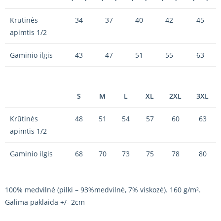
Krūtinės
34
37
40
42
45
apimtis 1/2
Gaminio ilgis
43
47
51
55
63
S
M
L
XL
2XL
3XL
Krūtinės
48
51
54
57
60
63
apimtis 1/2
Gaminio ilgis
68
70
73
75
78
80
100% medvilnė (pilki – 93%medvilnė, 7% viskozė). 160 g/m².
Galima paklaida +/- 2cm