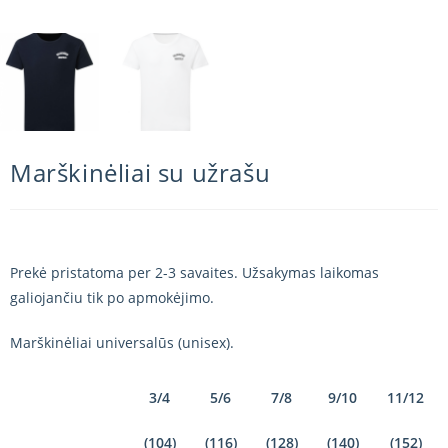
Marškinėliai su užrašu
Prekė pristatoma per 2-3 savaites. Užsakymas laikomas
galiojančiu tik po apmokėjimo.
Marškinėliai universalūs (unisex).
3/4
5/6
7/8
9/10
11/12
(104)
(116)
(128)
(140)
(152)