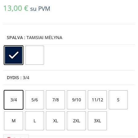
13,00
€
su PVM
SPALVA
: TAMSIAI MĖLYNA
DYDIS
: 3/4
3/4
5/6
7/8
9/10
11/12
S
M
L
XL
2XL
3XL