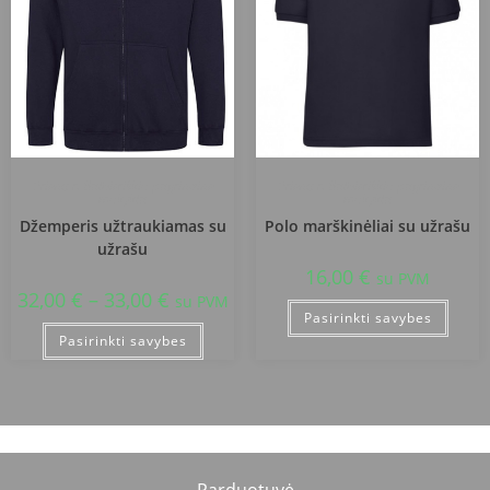
Prienų r. Balbieriškio pagrindinė
Prienų r. Balbieriškio pagrindinė
mokykla
mokykla
Džemperis užtraukiamas su
Polo marškinėliai su užrašu
užrašu
16,00
€
su PVM
32,00
€
–
33,00
€
su PVM
Pasirinkti savybes
Pasirinkti savybes
Parduotuvė