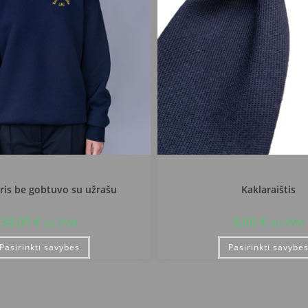
iu Juliaus Janonio gimnazija
Šiauliu Juliaus Janonio gim
is be gobtuvo su užrašu
Kaklaraištis
34,00
€
8,00
€
su PVM
su PVM
Pasirinkti savybes
Pasirinkti savybe