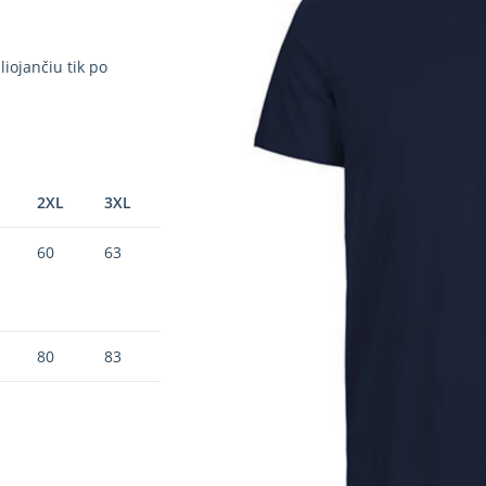
iojančiu tik po
2XL
3XL
60
63
80
83