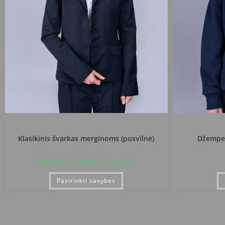
Šiauliu Juliaus Janonio gimnazija
Šiaul
Klasikinis švarkas merginoms (pusvilnė)
Džemper
89,00
€
–
99,00
€
su PVM
Pasirinkti savybes