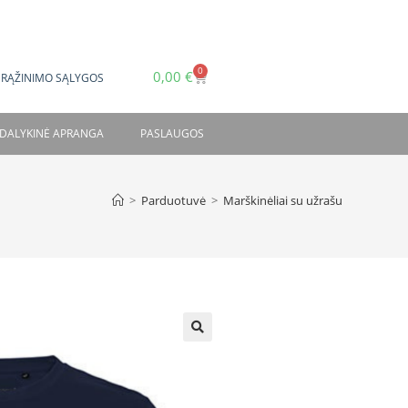
0
0,00
€
GRĄŽINIMO SĄLYGOS
DALYKINĖ APRANGA
PASLAUGOS
>
Parduotuvė
>
Marškinėliai su užrašu
🔍