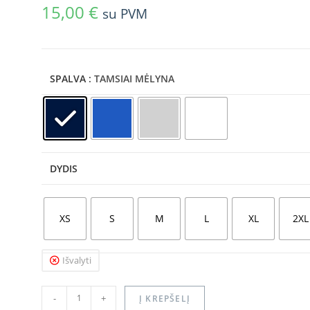
15,00
€
su PVM
SPALVA
: TAMSIAI MĖLYNA
DYDIS
XS
S
M
L
XL
2XL
Išvalyti
-
+
Į KREPŠELĮ