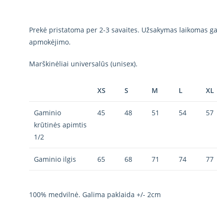
Prekė pristatoma per 2-3 savaites. Užsakymas laikomas gal
apmokėjimo.
Marškinėliai universalūs (unisex).
XS
S
M
L
XL
Gaminio
45
48
51
54
57
krūtinės apimtis
1/2
Gaminio ilgis
65
68
71
74
77
100% medvilnė. Galima paklaida +/- 2cm