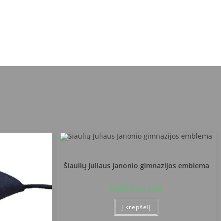
Šiauliu Juliaus Janonio gimnazija
Šiaulių Juliaus Janonio gimnazijos emblema
6,00
€
su PVM
Į krepšelį