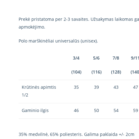
Prekė pristatoma per 2-3 savaites. Užsakymas laikomas gal
apmokėjimo.
Polo marškinėliai universalūs (unisex).
3/4
5/6
7/8
9/1
(104)
(116)
(128)
(140
Krūtinės apimtis
35
39
43
47
1/2
Gaminio ilgis
46
50
54
59
35% medvilnė, 65% poliesteris. Galima paklaida +/- 2cm