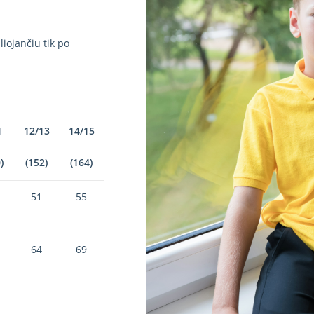
iojančiu tik po
1
12/13
14/15
)
(152)
(164)
51
55
64
69