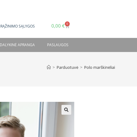
0
0,00
€
GRĄŽINIMO SĄLYGOS
DALYKINĖ APRANGA
PASLAUGOS
>
Parduotuvė
>
Polo marškinėliai
🔍