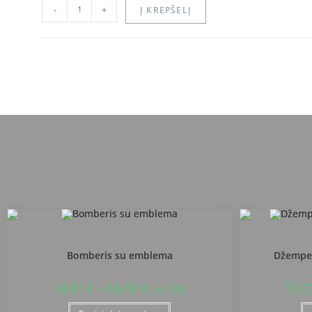
-
+
Į KREPŠELĮ
Alytaus Šaltinių progimnazija
Aly
Bomberis su emblema
Džemper
54,00
€
–
68,00
€
33,0
su PVM