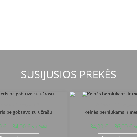
SUSIJUSIOS PREKĖS
taus Šaltinių progimnazija
Alytaus Šaltinių progimna
is be gobtuvo su užrašu
Kelnės berniukams ir me
0
€
–
34,00
€
34,00
€
–
36,00
€
su PVM
s