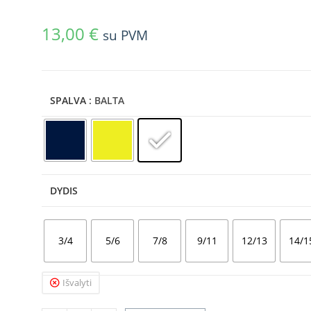
13,00
€
su PVM
SPALVA
: BALTA
DYDIS
3/4
5/6
7/8
9/11
12/13
14/1
Išvalyti