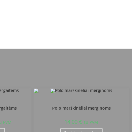
zija
Alytaus Šaltinių progimnazija
rgaitėms
Polo marškinėliai merginoms
14,00
€
u PVM
su PVM