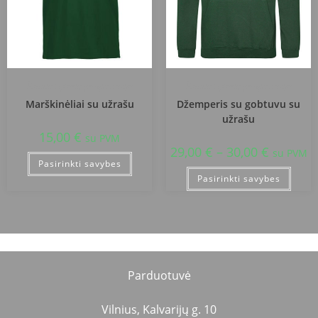
Šiaulių Gytarių progimnazija
Šiaulių Gytarių progimnazija
Marškinėliai su užrašu
Džemperis su gobtuvu su
užrašu
15,00
€
su PVM
29,00
€
–
30,00
€
su PVM
Pasirinkti savybes
Pasirinkti savybes
Parduotuvė
Vilnius, Kalvarijų g. 10