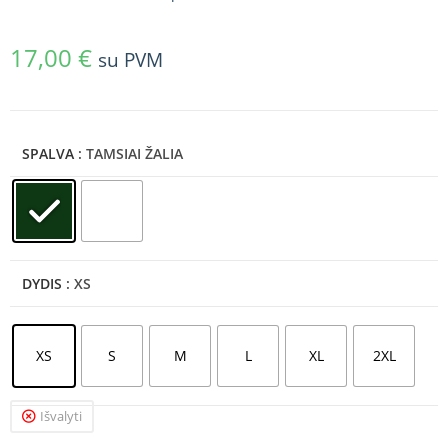
17,00
€
su PVM
SPALVA
: TAMSIAI ŽALIA
DYDIS
: XS
XS
S
M
L
XL
2XL
Išvalyti