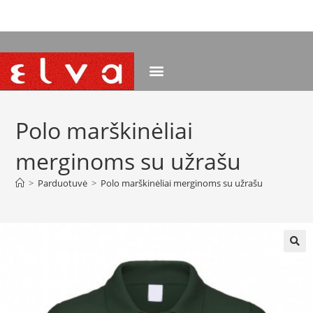
NEMOKAMAS PRISTATYMAS NUO 120 EUR
Polo marškinėliai
merginoms su užrašu
>
Parduotuvė
>
Polo marškinėliai merginoms su užrašu
🔍