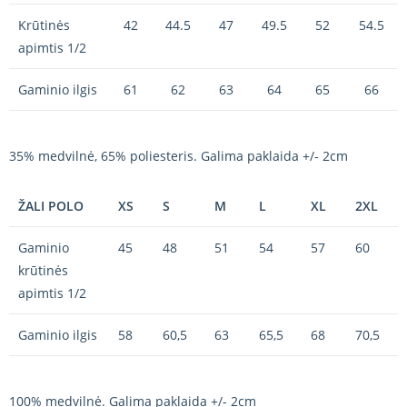
Krūtinės
42
44.5
47
49.5
52
54.5
apimtis 1/2
Gaminio ilgis
61
62
63
64
65
66
35% medvilnė, 65% poliesteris. Galima paklaida +/- 2cm
ŽALI POLO
XS
S
M
L
XL
2XL
Gaminio
45
48
51
54
57
60
krūtinės
apimtis 1/2
Gaminio ilgis
58
60,5
63
65,5
68
70,5
100% medvilnė. Galima paklaida +/- 2cm