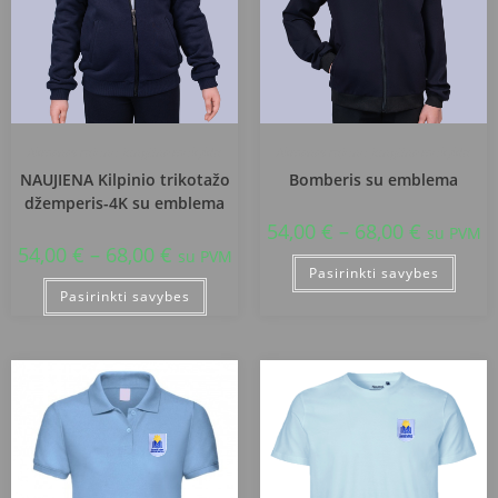
Akmenės rajono jungtinė mokykla
Akmenės rajono jungtinė mokykla
NAUJIENA Kilpinio trikotažo
Bomberis su emblema
džemperis-4K su emblema
54,00
€
–
68,00
€
su PVM
54,00
€
–
68,00
€
su PVM
Pasirinkti savybes
Pasirinkti savybes