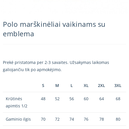
Polo marškinėliai vaikinams su
emblema
Prekė pristatoma per 2-3 savaites. Užsakymas laikomas
galiojančiu tik po apmokėjimo.
S
M
L
XL
2XL
3XL
Krūtinės
48
52
56
60
64
68
apimtis 1/2
Gaminio ilgis
70
72
74
76
78
80