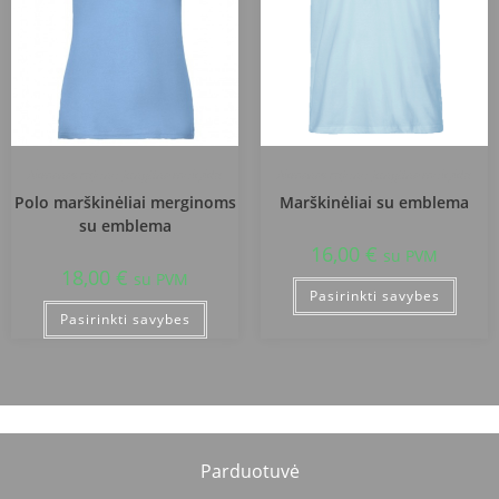
Akmenės rajono jungtinė mokykla
Akmenės rajono jungtinė mokykla
Polo marškinėliai merginoms
Marškinėliai su emblema
su emblema
16,00
€
su PVM
18,00
€
su PVM
Pasirinkti savybes
Pasirinkti savybes
Parduotuvė