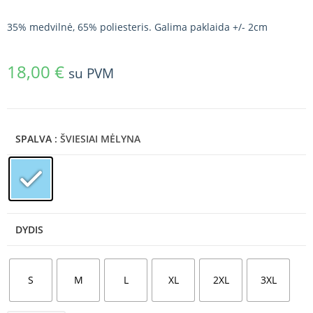
35% medvilnė, 65% poliesteris. Galima paklaida +/- 2cm
18,00
€
su PVM
SPALVA
: ŠVIESIAI MĖLYNA
DYDIS
S
M
L
XL
2XL
3XL