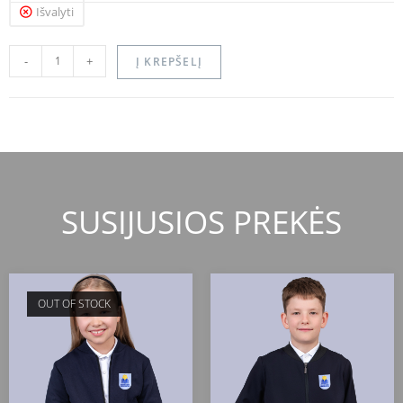
Išvalyti
-
+
Į KREPŠELĮ
SUSIJUSIOS PREKĖS
OUT OF STOCK