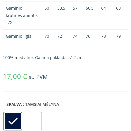
Gaminio
50
53,5
57
60,5
64
68
krūtinės apimtis
1/2
Gaminio ilgis
70
72
74
76
78
79
100% medvilnė. Galima paklaida +/- 2cm
17,00
€
su PVM
SPALVA
: TAMSIAI MĖLYNA