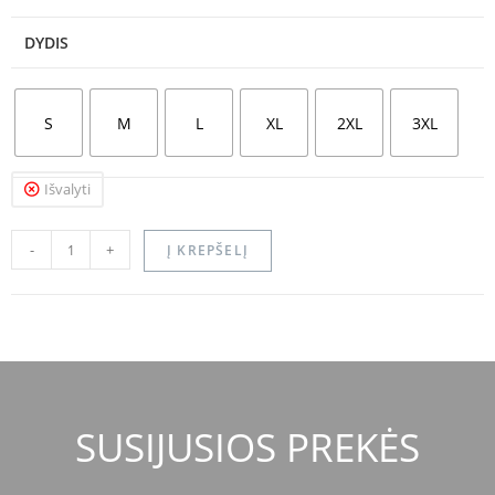
DYDIS
S
M
L
XL
2XL
3XL
Išvalyti
-
+
Į KREPŠELĮ
SUSIJUSIOS PREKĖS