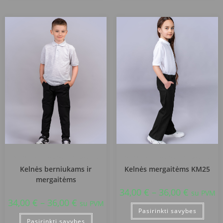
Jurbarko Naujamiesčio progimnazija
Jurbarko Naujamiesčio progimnazija
Kelnės berniukams ir
Kelnės mergaitėms KM25
mergaitėms
34,00
€
–
36,00
€
su PVM
34,00
€
–
36,00
€
su PVM
Pasirinkti savybes
Pasirinkti savybes