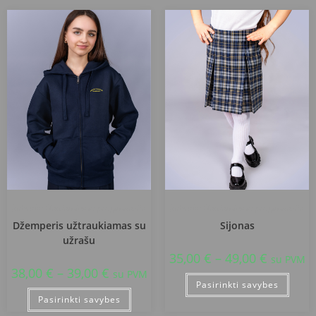
Jurbarko Naujamiesčio progimnazija
Jurbarko Naujamiesčio progimnazija
Džemperis užtraukiamas su
Sijonas
užrašu
35,00
€
–
49,00
€
su PVM
38,00
€
–
39,00
€
su PVM
Pasirinkti savybes
Pasirinkti savybes