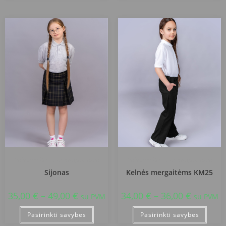
Pakruojo Žemynos progimnazija
Pakruojo Žemynos progimnazija
Sijonas
Kelnės mergaitėms KM25
35,00
€
–
49,00
€
34,00
€
–
36,00
€
su PVM
su PVM
Pasirinkti savybes
Pasirinkti savybes