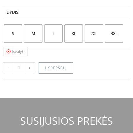
DYDIS
S
M
L
XL
2XL
3XL
Išvalyti
-
+
Į KREPŠELĮ
SUSIJUSIOS PREKĖS