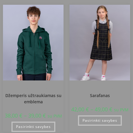
Pakruojo Žemynos progimnazija
Pakruojo Žemynos progimnazija
Džemperis užtraukiamas su
Sarafanas
emblema
42,00
€
–
49,00
€
su PVM
38,00
€
–
39,00
€
su PVM
Pasirinkti savybes
Pasirinkti savybes