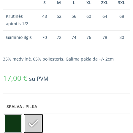
S
M
L
XL
2XL
3XL
Krūtinės
48
52
56
60
64
68
apimtis 1/2
Gaminio ilgis
70
72
74
76
78
80
35% medvilnė, 65% poliesteris. Galima paklaida +/- 2cm
17,00
€
su PVM
SPALVA
: PILKA