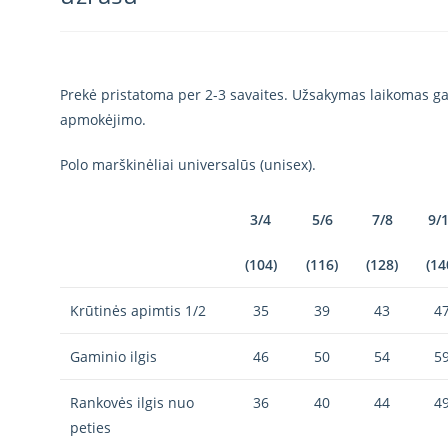
Prekė pristatoma per 2-3 savaites. Užsakymas laikomas gal
apmokėjimo.
Polo marškinėliai universalūs (unisex).
3/4
5/6
7/8
9/
(104)
(116)
(128)
(14
Krūtinės apimtis 1/2
35
39
43
4
Gaminio ilgis
46
50
54
5
Rankovės ilgis nuo
36
40
44
4
peties