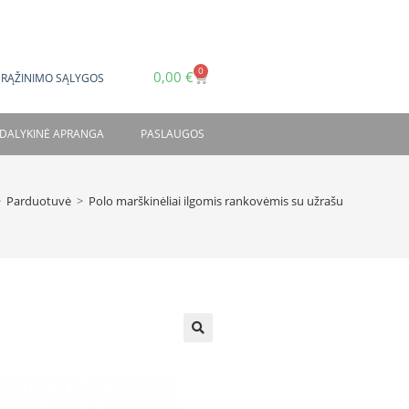
0
0,00
€
GRĄŽINIMO SĄLYGOS
DALYKINĖ APRANGA
PASLAUGOS
>
Parduotuvė
>
Polo marškinėliai ilgomis rankovėmis su užrašu
🔍