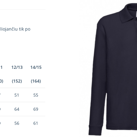
iojančiu tik po
11
12/13
14/15
0)
(152)
(164)
7
51
55
9
64
69
9
56
61