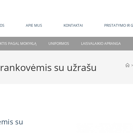
MOKAMAS PRISTATYMAS NUO 120 EUR
OS
APIE MUS
KONTAKTAI
PRISTATYMO IR 
NKTIS PAGAL MOKYKLĄ
UNIFORMOS
LAISVALAIKIO APRANGA
s rankovėmis su užrašu
ėmis su