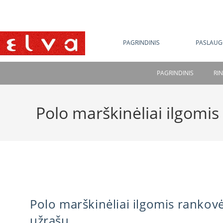
NE
PAGRINDINIS
PASLAUG
PAGRINDINIS
RI
Polo marškinėliai ilgomi
Polo marškinėliai ilgomis rankov
užrašu