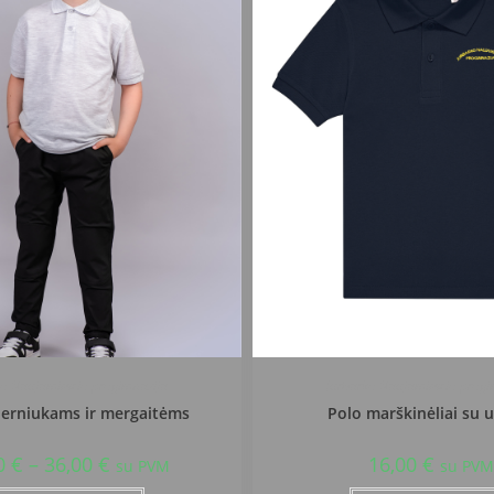
ko Naujamiesčio progimnazija
Jurbarko Naujamiesčio progi
berniukams ir mergaitėms
Polo marškinėliai su 
0
€
–
36,00
€
16,00
€
su PVM
su PVM