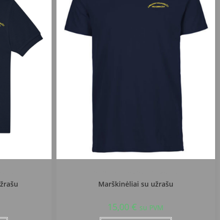
mnazija
Jurbarko Naujamiesčio progimnazija
užrašu
Marškinėliai su užrašu
15,00
€
su PVM