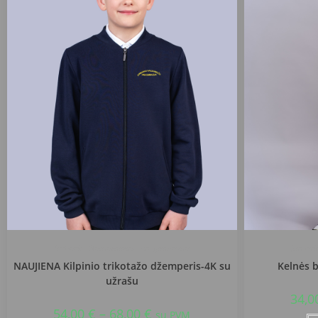
Jurbarko Naujamiesčio progimnazija
Jurbar
NAUJIENA Kilpinio trikotažo džemperis-4K su
Kelnės 
užrašu
34,0
54,00
€
–
68,00
€
su PVM