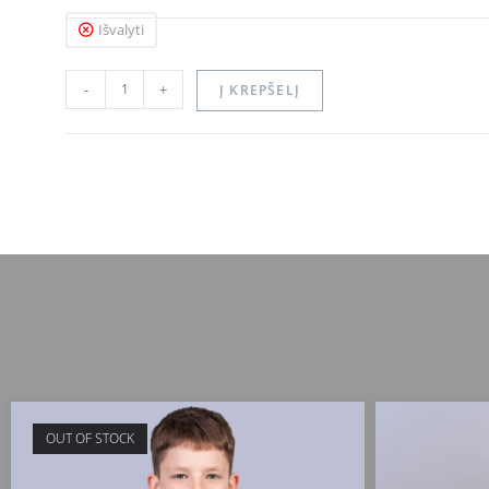
Išvalyti
-
+
Į KREPŠELĮ
OUT OF STOCK