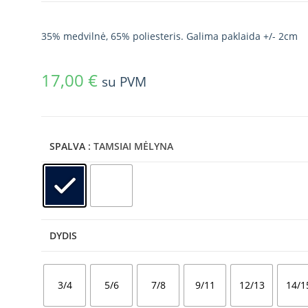
35% medvilnė, 65% poliesteris. Galima paklaida +/- 2cm
17,00
€
su PVM
SPALVA
: TAMSIAI MĖLYNA
DYDIS
3/4
5/6
7/8
9/11
12/13
14/1