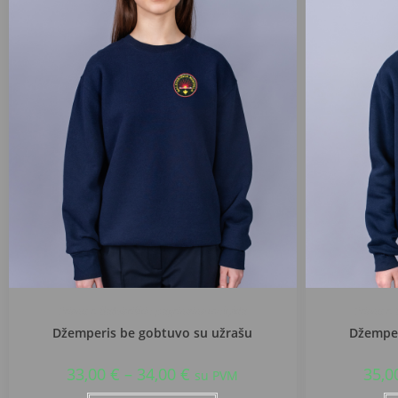
Prienų r. Balbieriškio pagrindinė mokykla
Prienų r.
Džemperis be gobtuvo su užrašu
Džemper
33,00
€
–
34,00
€
35,0
su PVM