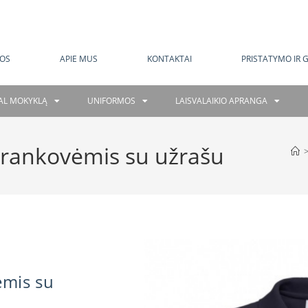
MOKAMAS PRISTATYMAS NUO 120 EUR
OS
APIE MUS
KONTAKTAI
PRISTATYMO IR 
GAL MOKYKLĄ
UNIFORMOS
LAISVALAIKIO APRANGA
s rankovėmis su užrašu
ėmis su