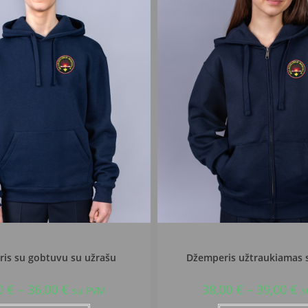
 Balbieriškio pagrindinė mokykla
Prienų r. Balbieriškio pagrindi
is su gobtuvu su užrašu
Džemperis užtraukiamas 
0
€
–
36,00
€
38,00
€
–
39,00
€
su PVM
s