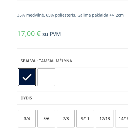
35% medvilnė, 65% poliesteris. Galima paklaida +/- 2cm
17,00
€
su PVM
SPALVA
: TAMSIAI MĖLYNA
DYDIS
3/4
5/6
7/8
9/11
12/13
14/1