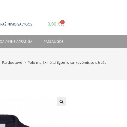
0
0,00
€
GRĄŽINIMO SĄLYGOS
DALYKINĖ APRANGA
PASLAUGOS
>
Parduotuvė
>
Polo marškinėliai ilgomis rankovėmis su užrašu