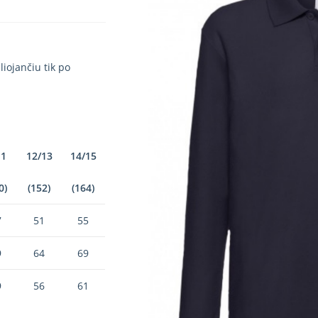
iojančiu tik po
11
12/13
14/15
0)
(152)
(164)
7
51
55
9
64
69
9
56
61