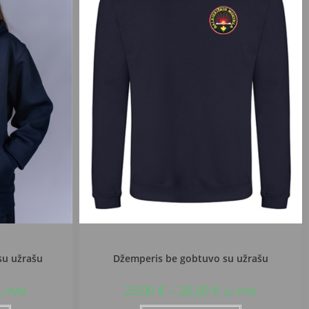
nė mokykla
Prienų r. Balbieriškio pagrindinė mokykla
su užrašu
Džemperis be gobtuvo su užrašu
25,00
€
–
26,00
€
u PVM
su PVM