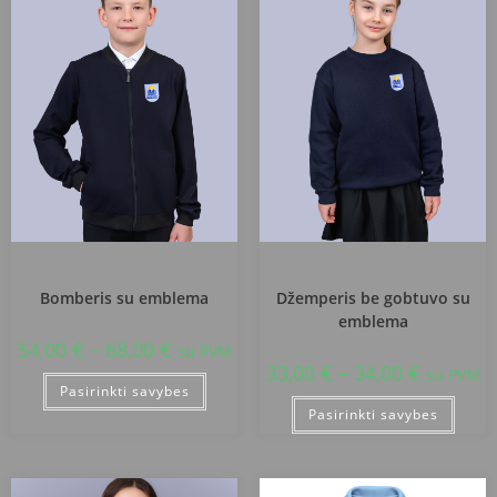
Akmenės rajono jungtinė mokykla
Akmenės rajono jungtinė mokykla
Bomberis su emblema
Džemperis be gobtuvo su
emblema
54,00
€
–
68,00
€
su PVM
33,00
€
–
34,00
€
su PVM
Pasirinkti savybes
Pasirinkti savybes