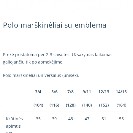
Polo marškinėliai su emblema
Prekė pristatoma per 2-3 savaites. Užsakymas laikomas
galiojančiu tik po apmokėjimo.
Polo marškinėliai universalūs (unisex).
3/4
5/6
7/8
9/11
12/13
14/15
(104)
(116)
(128)
(140)
(152)
(164)
Krūtinės
35
39
43
47
51
55
apimtis