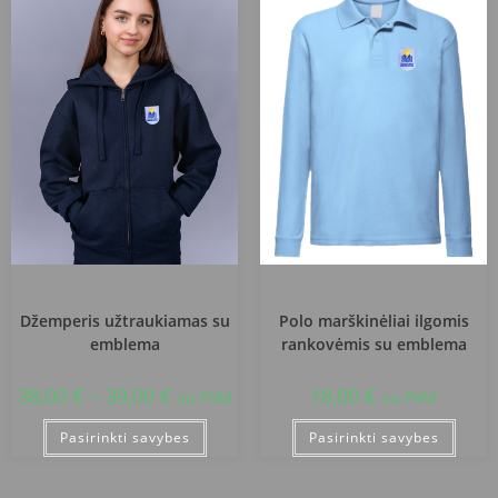
Akmenės rajono jungtinė mokykla
Akmenės rajono jungtinė mokykla
Džemperis užtraukiamas su
Polo marškinėliai ilgomis
emblema
rankovėmis su emblema
38,00
€
–
39,00
€
18,00
€
su PVM
su PVM
Pasirinkti savybes
Pasirinkti savybes