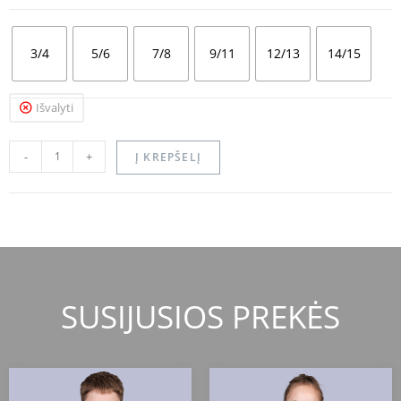
3/4
5/6
7/8
9/11
12/13
14/15
Išvalyti
-
+
Į KREPŠELĮ
SUSIJUSIOS PREKĖS