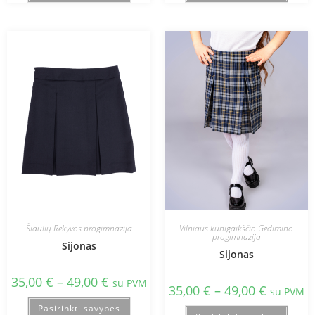
Šiaulių Rėkyvos progimnazija
Vilniaus kunigaikščio Gedimino
progimnazija
Sijonas
Sijonas
35,00
€
–
49,00
€
su PVM
35,00
€
–
49,00
€
su PVM
Pasirinkti savybes