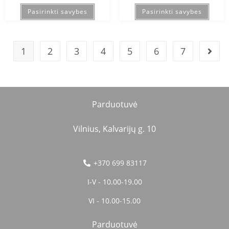
Pasirinkti savybes
Pasirinkti savybes
1
2
3
4
5
6
7
Parduotuvė
Vilnius, Kalvarijų g. 10
+370 699 83117
I-V - 10.00-19.00
VI - 10.00-15.00
Parduotuvė