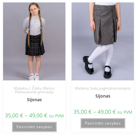
Mažeikių r. Židikų Marijos
Mažeikių Sodų pagrindinė mokykla
Pečkauskaitės gimnazija
Sijonas
Sijonas
35,00
€
–
49,00
€
su PVM
35,00
€
–
49,00
€
su PVM
Pasirinkti savybes
Pasirinkti savybes