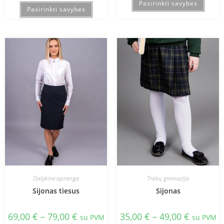
Pasirinkti savybes
Pasirinkti savybes
Dalykinė apranga
Trakų gimnazija
Sijonas tiesus
Sijonas
69,00
€
–
79,00
€
35,00
€
–
49,00
€
su PVM
su PVM