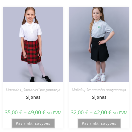
Klaipėdos „Santarvės“ progimnazija
Mažeikių Senamiesčio progimnazija
Sijonas
Sijonas
35,00
€
–
49,00
€
32,00
€
–
42,00
€
su PVM
su PVM
Pasirinkti savybes
Pasirinkti savybes