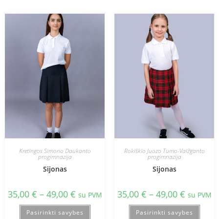
Kretingos Simono Daukanto
Rokiškio Juozo Tumo-Vaižganto
progimnazija
progimnazija
Sijonas
Sijonas
35,00
€
–
49,00
€
35,00
€
–
49,00
€
su PVM
su PVM
Pasirinkti savybes
Pasirinkti savybes