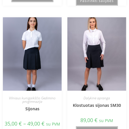
Pasirinkti savybes
Vilniaus kunigaikščio Gedimino
Dalykinė apranga
progimnazija
Klostuotas sijonas SM30
Sijonas
89,00
€
su PVM
35,00
€
–
49,00
€
su PVM