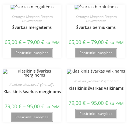
Kretingos Marijono Daujoto
Kretingos Marijono Daujoto
progimnazija
progimnazija
Švarkas mergaitėms
Švarkas berniukams
65,00
€
–
79,00
€
65,00
€
–
79,00
€
su PVM
su PVM
Pasirinkti savybes
Pasirinkti savybes
Rokiškio „Romuvos“ gimnazija
Rokiškio „Romuvos“ gimnazija
Klasikinis švarkas vaikinams
Klasikinis švarkas merginoms
79,00
€
–
95,00
€
su PVM
79,00
€
–
95,00
€
su PVM
Pasirinkti savybes
Pasirinkti savybes