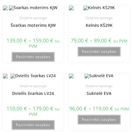
Dalykinė apranga
Dalykinė apranga
Švarkas moterims KJW
Kelnės KŠ29K
139,00
€
–
159,00
€
79,00
€
–
89,00
€
su
su PVM
PVM
Pasirinkti savybes
Pasirinkti savybes
Dalykinė apranga
Dalykinė apranga
Dvieilis švarkas LV24
Suknelė EVA
159,00
€
–
179,00
€
96,00
€
–
119,00
€
su
su PVM
PVM
Pasirinkti savybes
Pasirinkti savybes