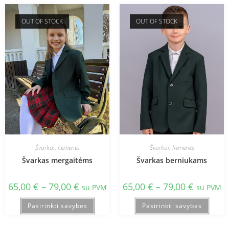
OUT OF STOCK
OUT OF STOCK
Švarkai, liemenės
Švarkai, liemenės
Švarkas mergaitėms
Švarkas berniukams
65,00
€
–
79,00
€
65,00
€
–
79,00
€
su PVM
su PVM
Pasirinkti savybes
Pasirinkti savybes