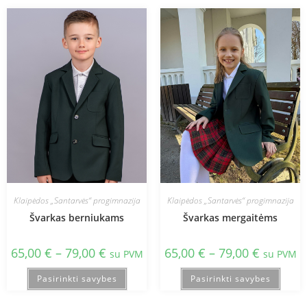
Klaipėdos „Santarvės“ progimnazija
Klaipėdos „Santarvės“ progimnazija
Švarkas berniukams
Švarkas mergaitėms
65,00
€
–
79,00
€
65,00
€
–
79,00
€
su PVM
su PVM
Pasirinkti savybes
Pasirinkti savybes